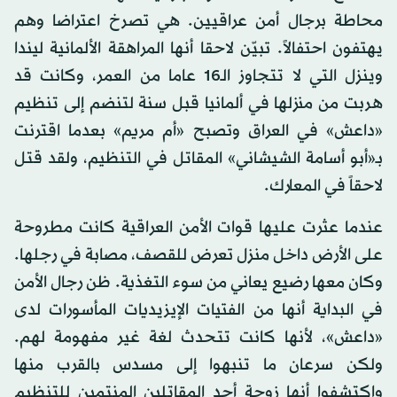
محاطة برجال أمن عراقيين. هي تصرخ اعتراضا وهم
يهتفون احتفالاً. تبيّن لاحقا أنها المراهقة الألمانية ليندا
وينزل التي لا تتجاوز الـ16 عاما من العمر، وكانت قد
هربت من منزلها في ألمانيا قبل سنة لتنضم إلى تنظيم
«داعش» في العراق وتصبح «أم مريم» بعدما اقترنت
بـ«أبو أسامة الشيشاني» المقاتل في التنظيم، ولقد قتل
لاحقاً في المعارك.
عندما عثرت عليها قوات الأمن العراقية كانت مطروحة
على الأرض داخل منزل تعرض للقصف، مصابة في رجلها.
وكان معها رضيع يعاني من سوء التغذية. ظن رجال الأمن
في البداية أنها من الفتيات الإيزيديات المأسورات لدى
«داعش»، لأنها كانت تتحدث لغة غير مفهومة لهم.
ولكن سرعان ما تنبهوا إلى مسدس بالقرب منها
واكتشفوا أنها زوجة أحد المقاتلين المنتمين للتنظيم