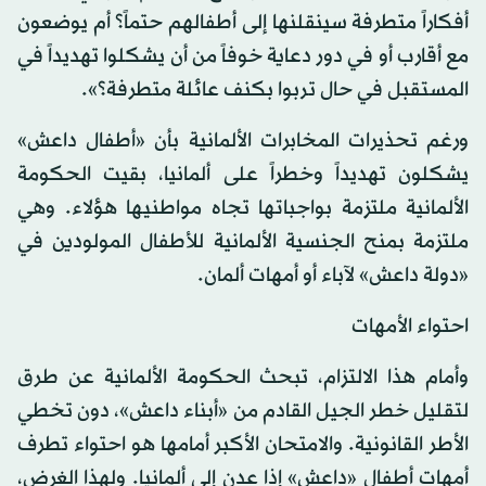
أفكاراً متطرفة سينقلنها إلى أطفالهم حتماً؟ أم يوضعون
مع أقارب أو في دور دعاية خوفاً من أن يشكلوا تهديداً في
المستقبل في حال تربوا بكنف عائلة متطرفة؟».
ورغم تحذيرات المخابرات الألمانية بأن «أطفال داعش»
يشكلون تهديداً وخطراً على ألمانيا، بقيت الحكومة
الألمانية ملتزمة بواجباتها تجاه مواطنيها هؤلاء. وهي
ملتزمة بمنح الجنسية الألمانية للأطفال المولودين في
«دولة داعش» لآباء أو أمهات ألمان.
احتواء الأمهات
وأمام هذا الالتزام، تبحث الحكومة الألمانية عن طرق
لتقليل خطر الجيل القادم من «أبناء داعش»، دون تخطي
الأطر القانونية. والامتحان الأكبر أمامها هو احتواء تطرف
أمهات أطفال «داعش» إذا عدن إلى ألمانيا. ولهذا الغرض،