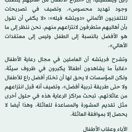
راين ويستفيليا، إن «انتزاع الأطفال من أهاليهم يتطلب
وجود تهديد محسوس». وتضيف في تصريحات
للتلفزيون الألماني «دويتشه فيله»: «لا يكفي أن نقول
بأن أهاليهم متطرفون لانتزاعهم منهم. نحن ننظر إلى ما
هو الأفضل بالنسبة إلى الطفل وليس إلى معتقدات
الأهالي».
وتشرح فريتشه أن العاملين في مجال رعاية الأطفال
«غالباً ما يشاهدون أطفالاً يكبرون في ظروف سيئة،
ولكن المؤسسات لا يحق لها أن تختار أفضل راع للأطفال
ولا حتى طريقة تربية أفضل». وتضيف أنه قبل انتزاعهم
من عائلاتهم، تبحث مراكز الرعاية هذه في حلول أخرى
مثل تقديم المشورة والمساعدة للعائلة، وهذا أيضا لا
يحصل إلا بموافقة العائلة.
الآباء وعقاب الأطفال