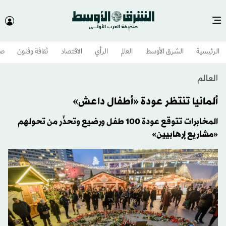
الرئيسية
الشرق الأوسط​
العالم
الرأي
الاقتصاد
ثقافة وفنون
صح
العالم
ألمانيا تنتظر عودة «أطفال داعش»
المخابرات تتوقع عودة 100 طفل ورضيع وتحذّر من تحولهم
«مشاريع إرهابيين»