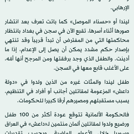
الإرهابي.
ليندا أو «حسناء الموصل» كما باتت تعرف بعد انتشار
صورها أثناء أسرها، تقبع الآن في سجن في بغداد بانتظار
محاكمتها التي من المفترض أن تبدأ قريباً وقد تنتهي
بإصدار حكم مشدد يمكن أن يصل إلى الإعدام، إذا ما
أدينت. والطفل الذي وجد برفقتها ومن المرجح أنها أمّه،
على الأغلب قابع معها في السجن.
طفل ليندا والمئات غيره من الذين ولدوا في «دولة
داعش» المزعومة لمقاتلين أجانب أو أفراد في التنظيم،
يسبب مستقبلهم ومصيرهم أرقا كبيرا للحكومات.
فالحكومة الألمانية تتوقع عودة أكثر من 100 طفل
ورضيع ولدوا لمقاتلين ألمان منتمين لـ«داعش» في العراق
وسوريا خلال الأعوام الماضية. وبحسب تقديرات