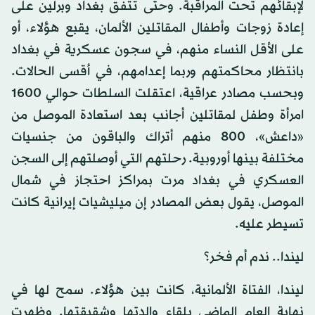
لإبقائهم تحت المراقبة. وحتى تتفق بغداد وبرلين على
إعادة زوجات وأطفال المقاتلين الألمان، يقبع هؤلاء، أو
على الأقل النساء منهم، في سجون عسكرية في بغداد
بانتظار محاكمتهم وربما إعدامهم، في أقسى الحالات.
وبحسب مصادر عراقية، اعتقلت السلطات حوالي 1600
امرأة وطفل لمقاتلين أجانب بعد استعادة الموصل من
«داعش»، 800 منهم أتراك والباقون من جنسيات
مختلفة بينها أوروبية. رحلتهم التي أوصلتهم إلى السجن
العسكري في بغداد مرت بمراكز احتجاز في شمال
الموصل، يقول بعض المصادر إن ميليشيات إيرانية كانت
تسيطر عليه.
ليندا.. ندم أم فخر؟
ليندا، الفتاة الألمانية، كانت بين هؤلاء. سمح لها في
نهاية العام الماضي بلقاء والدتها وشقيقتها. وظهرت