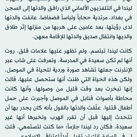
ليندا في التلفزيون الألماني الذي رافق والدتها إلى السجن
في بغداد، مرتدية حجاباً ولباساً فضفاضا. عانقت والدتها
لدى رؤيتها، بعد عامين على هربها من منزلها إثر طلاق
والديها وانتقال صديق والدتها للإقامة معهن.
كانت ليندا تبتسم. ولم تظهر عليها علامات قلق. روت
أنها لم تكن سعيدة في المدرسة. وتعرفت على شاب عبر
الإنترنت جعلها تشاهد صورة وردية للحياة في الموصل.
ولكن هذه الحياة التي ظنت أنها ستحصل عليها، قالت
إنها تبخرت بعد وقت قليل من وصولها. وأنها كانت
محاطة بأصوات قنابل في الموصل وأجبرت على حمل
أطفال قتلوا. علّقت والدتها بالقول بأنه كان يجدر بها أن
تتحدث إليها قبل أن تقرر الهرب وتخبرها أنها غير
سعيدة. فكان رد ليندا جازماً: «ما كنتِ لتستمعي. قلتِ
لي في السابق إنك لن تقبلي أبداً اعتناقي الإسلام».