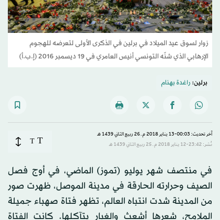
زوار لسوق عيد الميلاد في برلين في الذكرى الأولى لتعرضه للهجوم
الإرهابي الذي شنّه التونسي أنيس العامري في 19 ديسمبر 2016 (إ.ب.أ)
برلين:
راغدة بهنام
آخر تحديث: 00:03-13 يناير 2018 م ـ 26 ربيع الثاني 1439 هـ
T
T
نُشر: 23:42-12 يناير 2018 م ـ 25 ربيع الثاني 1439 هـ
في منتصف شهر يوليو (تموز) الماضي، في أوج فصل
الصيف وحرارته الحارقة في مدينة الموصل، ظهرت صور
من المدينة شدت انتباه العالم، تظهر فتاة صهباء جميلة
الملامح، شعرها أشعث والغبار يتآكلها. كانت الفتاة