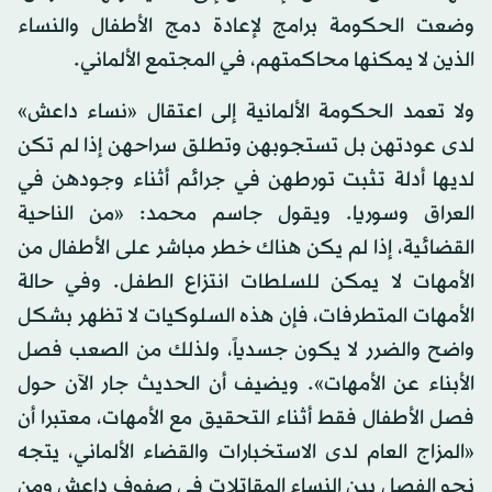
وضعت الحكومة برامج لإعادة دمج الأطفال والنساء
الذين لا يمكنها محاكمتهم، في المجتمع الألماني.
ولا تعمد الحكومة الألمانية إلى اعتقال «نساء داعش»
لدى عودتهن بل تستجوبهن وتطلق سراحهن إذا لم تكن
لديها أدلة تثبت تورطهن في جرائم أثناء وجودهن في
العراق وسوريا. ويقول جاسم محمد: «من الناحية
القضائية، إذا لم يكن هناك خطر مباشر على الأطفال من
الأمهات لا يمكن للسلطات انتزاع الطفل. وفي حالة
الأمهات المتطرفات، فإن هذه السلوكيات لا تظهر بشكل
واضح والضرر لا يكون جسدياً، ولذلك من الصعب فصل
الأبناء عن الأمهات». ويضيف أن الحديث جار الآن حول
فصل الأطفال فقط أثناء التحقيق مع الأمهات، معتبرا أن
«المزاج العام لدى الاستخبارات والقضاء الألماني، يتجه
نحو الفصل بين النساء المقاتلات في صفوف داعش ومن