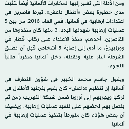
ومن الأدلة التي تشير إليها المخابرات الألمانية أيضاً لتثبت
مدى خطورة بعض «أطفال داعش»، تورط قاصرين في
اعتداءات إرهابية في ألمانيا. ففي العام 2016، من بين 5
عمليات إرهابية شهدتها البلاد، 3 منها كان منفذوها من
القاصرين. أحدهم، منفذ الاعتداء على ركاب قطار في
وورزبيرغ، ما أدى إلى إصابة 5 أشخاص قبل أن تطلق
الشرطة النار عليه وتقتله، دخل ألمانيا منفرداً طالباً
اللجوء.
ويقول جاسم محمد الخبير في شؤون التطرف في
ألمانيا، إن تنظيم «داعش» كان يقوم بتجنيد الأطفال في
تركيا ويهربهم إلى أوروبا ضمن شبكة التهريب ومن ثم
يتصل بهم لحضهم على تنفيذ عمليات إرهابية. ويضيف
أن بعض هؤلاء كان متورطاً بتنفيذ عمليات إرهابية في
ألمانيا.