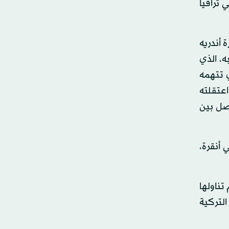
 تراقيا
 أندريه
ه به، الذي
تركي فتح الله غولن المقيم في أميركا منذ عام 1999، والذي تتهمه
اعتقلته
صل بين
 أنقرة،
تناولها
التركية