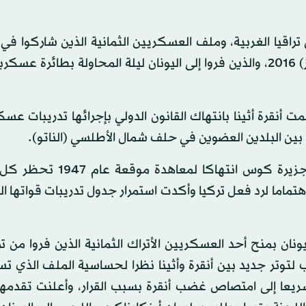
اقيا الغربية، وملف العسكريين الثمانية الذين شاركوا في
الانقلاب الفاشلة التي شهدتها في تركيا في 15 يوليو (تموز) 2016، والذين فروا إلى اليونان ليلة المحاولة بطائ
مت أنقرة أثينا بانتهاك القانون الدولي بإجرائها تدريبات عس
ن البلدين العضوين في حلف شمال الأطلسي (الناتو).
واعتبرت تركيا إنزال قوات يونانية خاصة بالمظلات على جزيرة كوس ان
اهتماما لرد فعل تركيا وأكدت استمرار جدول تدريبات قواتها 
نان بمنح أحد العسكريين الأتراك الثمانية الذين فروا من تر
اب لتوتر جديد بين أنقرة وأثينا نظرا لحساسية الملف الذي 
سريعا إلى امتصاص غضب أنقرة بسبب القرار، وأعلنت تقدمه