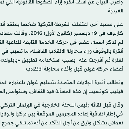
وأعرب البيان عن أسف أنقرة إزاء الضغوط القانونية التي تما
الغربية.
على صعيد آخر، اعتقلت الشرطة التركية شخصا يعتقد أنه ل
كارلوف في 19 ديسمبر 
أنقرة بالوقوف وراء محاولة الانقلاب الفاشلة، ما تسبب ف
لفترة ثم أفرجت عنه. بسبب استخدامه تطبيق «بايلوك» ل
أعضاء حركة غولن قبل وأثناء محاولة الانقلاب.
وتطالب أنقرة الولايات المتحدة بتسليم غولن باعتباره العقل
فيليب كونسيت إن هذه المسألة قيد النقاش، وسنواصل الم
وقال قبل لقائه رئيس اللجنة الخارجية في البرلمان التركي 
في إطار اتفاقية إعادة المجرمين الموقعة بين تركيا والولاي
تعملان بشكل وثيق من أجل التأكد من أنه تم تلقي جميع ال