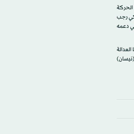
الحركة
ركي رجب
لي دعمه
العدالة
تعديلات الدستورية التي تم إقرارها في استفتاء 16 أبريل (نيسان)