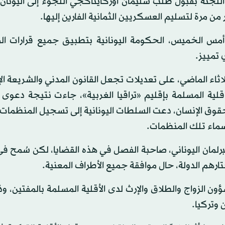
ر اللجنة بقبول طلب سليمان أوزكايناكجي اللجوء إلى اليونا
ن مرة لتسليم العسكريين الثمانية الفارين إليها.
ن أمس الخميس، الحكومة اليونانية بتطبيق جميع قرارات ا
 تمييز.
ثلاثاء الماضي، على تعديلات تجعل القانون المدني والشريعة ال
أقلية المسلمة بإقليم «تراقيا الغربية»، جاءت نتيجة دعوى
حقوق الإنسان، دعت السلطات اليونانية إلى تسجيل المنظمات 
أسماء تلك المنظمات.
رلمان اليوناني، صاحبة الفصل في هذه القضايا، لكن سُمح ف
ون الزواج والطلاق والإرث لدى الأقلية المسلمة بالمفتين، و