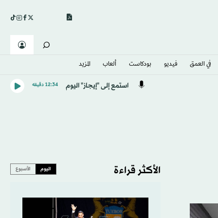
في العمق
فيديو
بودكاست
ألعاب
المزيد
استمع إلى "إيجاز" اليوم
12:34 دقيقه
الأكثر قراءة
اليوم
الأسبوع