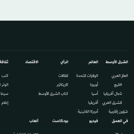
الشرق الأوسط​
العالم
الرأي
الاقتصاد
ثقافة
العالم العربي
الولايات المتحدة
المقالات
كتب
الخليج
أوروبا
كاريكاتير
الوتر 
شمال أفريقيا
آسيا
كتاب الشرق الأوسط
سينما
المشرق العربي
أفريقيا
إعلام
شؤون إقليمية
أميركا اللاتينية
في العمق
فيديو
بودكاست
ألعاب