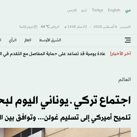
عربي
English
Türkçe
اردو
فارسى
الخميس,
6 أغسطس 2026
-
22 صفَر 1448 هـ
الرياض
℃
44
غيوم قاتمة
الشرق الأوسط​
العالم
الرأي
ا
اتفاق مبدئي لديابي مع «ليفركوزن» يمهد لإنهاء رحلته مع «
آخر الأخبار
العالم
اجتماع تركي ـ يوناني اليوم لب
تلميح أميركي إلى تسليم غولن... وتوافق بين ا