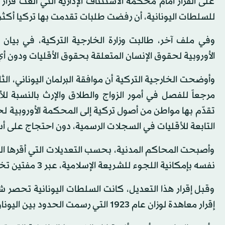
على القرار أمام محكمة الاستئناف الإدارية التي ألغت قرا
للسلطات اليونانية، أن رفضت طلبات تقدمت بها تركيا أكثر م
وفي ملف آخر، طالبت وزارة الخارجية التركية، في بيا
الأوروبية لحقوق الإنسان المتعلقة بحقوق الأقليات ودون أي
وأوضحت الخارجية التركية أن موافقة البرلمان اليوناني، ال
مرجعاً للفصل في أمور الزواج والطلاق والإرث بالنسبة لل
تقدّم بها مواطن من أصول تركية إلى المحكمة الأوروبية ل
التابعة للأقليات في السجلات الرسمية، دون احتجاج على 
وأصبحت المحاكم المدنية، بحسب التعديلات التي أقرها الب
نفسه بإمكانية اللجوء للشريعة الإسلامية، عبر 3 مفتين تختارهم الدولة، حال موافقة جميع الأطراف المعنية.
وقبل إقرار هذا التعديل، كانت السلطات اليونانية تحصر شؤ
إقرار معاهدة لوزان عام 1923 التي رسمت الحدود بين اليونان وتركيا.