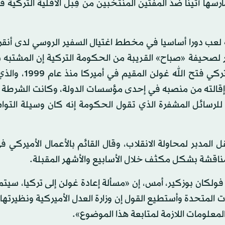
رسها أثينا ضدّ المفتين المنتخبين من قِبل الأقلية التركية في
عب دورا أساسيا في مخطط اغتيال السفير الروسي لدى أنقرة
(كانون الأول) 2016. وقالت مصادر لصحيفة «صباح» القريبة من الحكومة التركية إن المشتب
لم تذكر اسمه، عضو في حركة الخدمة التابعة للداعية ال
ي إقالته من منصبه في إحدى مؤسسات الدولة، وكانت الشرطة 
لرسائل المشفرة الذي تقول الحكومة إنه كان وسيلة التوا
 المدبر لمحاولة الانقلاب، وقال القائم بالأعمال الأميركي في
ناقشة بشكل مكثف خلال الأسابيع والأشهر المقبلة.
فولكان بوزكير، أمس، إن «مسألة إعادة غولن إلى تركيا، سيتم 
ات المتحدة وأستطيع القول إن وزارة العدل الأميركية ونظيرتها 
معلومات اللازمة لمتابعة هذا الموضوع».