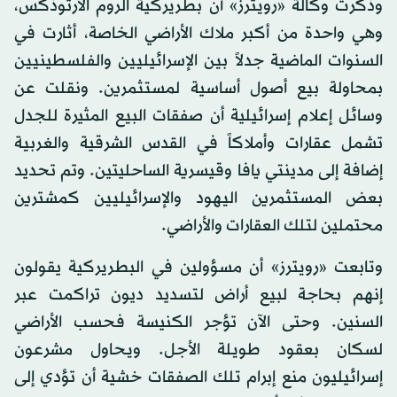
وذكرت وكالة «رويترز» أن بطريركية الروم الأرثوذكس،
وهي واحدة من أكبر ملاك الأراضي الخاصة، أثارت في
السنوات الماضية جدلاً بين الإسرائيليين والفلسطينيين
بمحاولة بيع أصول أساسية لمستثمرين. ونقلت عن
وسائل إعلام إسرائيلية أن صفقات البيع المثيرة للجدل
تشمل عقارات وأملاكاً في القدس الشرقية والغربية
إضافة إلى مدينتي يافا وقيسرية الساحليتين. وتم تحديد
بعض المستثمرين اليهود والإسرائيليين كمشترين
محتملين لتلك العقارات والأراضي.
وتابعت «رويترز» أن مسؤولين في البطريركية يقولون
إنهم بحاجة لبيع أراض لتسديد ديون تراكمت عبر
السنين. وحتى الآن تؤجر الكنيسة فحسب الأراضي
لسكان بعقود طويلة الأجل. ويحاول مشرعون
إسرائيليون منع إبرام تلك الصفقات خشية أن تؤدي إلى