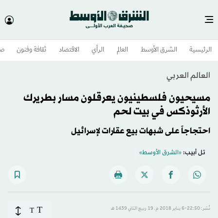
الرئيسية
الشرق الأوسط​
العالم
الرأي
الاقتصاد
ثقافة وفنون
صح
العالم العربي
مسيحيون فلسطينيون يعرقلون مسار بطريرك
الأرثوذكس في بيت لحم
احتجاجاً على شبهات بيع عقارات لإسرائيل
تل أبيب:
«الشرق الأوسط»
T
نُشر: 22:50-6 يناير 2018 م ـ 19 ربيع الثاني 1439 هـ
T