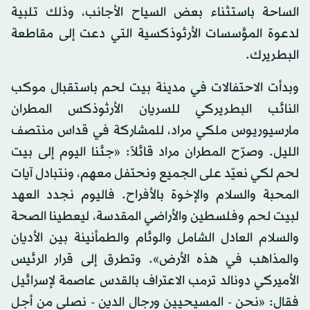
الساحة باستثناء بعض السياح الأجانب، وذلك تلبية
لدعوة المؤسسات الأرثوذكسية التي دعت إلى مقاطعة
البطريرك.
وبدأت الاحتفالات في مدينة بيت لحم باستقبال موكب
النائب البطريركي للسريان الأرثوذكس المطران
مارسيوريوس ملكي مراد، للمشاركة في قداس منتصف
الليل. وصرّح المطران مراد قائلاً: «جئنا اليوم إلى بيت
لحم لكي نعيّد على الجميع ونحتفل معهم، ونتبادل آيات
المحبة والسلام والإخوة بالأفراح. فاليوم نجدد العهد
لبيت لحم وفلسطين والأراضي المقدسة، ليعطينا الصحة
والسلام العادل الشامل والوئام والطمأنينة بين الأديان
والمذاهب في هذه الأرض». وتطرق إلى قرار الرئيس
الأميركي دونالد ترمب الاعتراف بالقدس عاصمة لإسرائيل
فقال: «نحن - المسيحيين ورجال الدين - نصلي من أجل