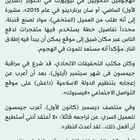
الهجومين الدمويين في نيويورك في أكتوبر (تشرين
الأول) الماضي، أو سان برناردينو في عام 2015»، مشيرة
إلى أنه طلب من العميل (المتخفي)، مواد لصنع قنبلة،
محدداً تفاصيل خطة يستخدم فيها متفجرات لدفع
الناس عبر مكان ضيق إلى موقع يمكن أن يبدأ فيه إطلاق
النار، مؤكداً أنه مستعد للموت في الهجوم.
وكان مكتب التحقيقات الاتحادي، قد شرع في مراقبة
جيمسون فى شهر سبتمبر (أيلول)، بعد أن أعرب عن
إعجابه بتنظيم الدولة الاسلامية (داعش) على موقع
التواصل الاجتماعي «فيسبوك».
وفي منتصف ديسمبر (كانون الأول)، أعرب جيمسون
للعميل السري، عن تراجعه قائلاً: «لا أعتقد أنني أستطيع
أن أفعل ذلك.. لقد أعدت النظر«.