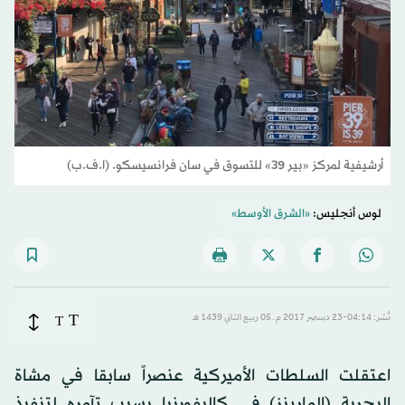
أرشيفية لمركز «بير 39» للتسوق في سان فرانسيسكو. (ا.ف.ب)
لوس أنجليس:
«الشرق الأوسط»
T
نُشر: 04:14-23 ديسمبر 2017 م ـ 05 ربيع الثاني 1439 هـ
T
اعتقلت السلطات الأميركية عنصراً سابقا في مشاة
البحرية (المارينز) في كاليفورنيا بسبب تآمره لتنفيذ