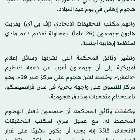
هجوم إرهابي في يوم عيد الميلاد.
واتهم مكتب التحقيقات الاتحادي (إف بي آي) ايفريت
هارون جيمسون (26 عاماً)، بمحاولة تقديم دعم مادي
لمنظمة إرهابية أجنبية.
وتشير وثائق المحكمة التي نشرتها وسائل إعلام
أميركية، إلى أن جيمسون أعرب عن دعمه لتنظيم
«داعش»، وخطط لشن هجوم على مركز «بير 39»، وهو
مركز للتسوق على واجهة بحرية في سان فرانسيسكو،
باستخدام متفجرات وبنادق هجومية.
وكشفت وثائق المحكمة، أن جيمسون ناقش الهجوم
المخطط له، مع عميل سري لمكتب التحقيقات
الاتحادي، قائلاً إنه يجب أن يكون «شيئا على غرار