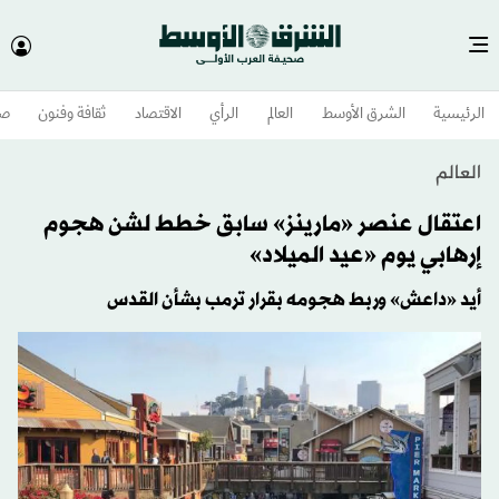
الرئيسية
الشرق الأوسط​
العالم
الرأي
الاقتصاد
ثقافة وفنون
صح
العالم
اعتقال عنصر «مارينز» سابق خطط لشن هجوم
إرهابي يوم «عيد الميلاد»
أيد «داعش» وربط هجومه بقرار ترمب بشأن القدس