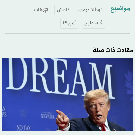
مواضيع
دونالد ترمب
داعش
الإرهاب
فلسطين
أميركا
مقالات ذات صلة