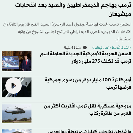
ترمب يهاجم الديمقراطيين والسيد بعد انتخابات
ميشيغان
استغل ترمب الحدث لمهاجمة عبدول (عبد الرحمن) السيد، الذي فاز يوم الثلاثاء في
الانتخابات التمهيدية للحزب الديمقراطي للترشح لمجلس الشيوخ عن ولاية
ميشيغان.
«الشرق الأوسط» (لاس فيغاس)
منذ 41 دقيقة
السفن الحربية الأميركية الجديدة الحاملة اسم
ترمب قد تكلف 275 مليار دولار
أميركا تردّ 100 مليار دولار من رسوم جمركية
فرضها ترمب
مروحية عسكرية تقل ترمب اقتربت أكثر من
اللازم من طائرة ركاب
واشنطن تشطب كيانات مرتبطة بـ«الحرس