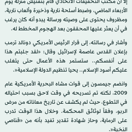
إلا أن مكتب التحقيقات الاتحادي قام بتفتيش منزله يوم
الأربعاء الماضي، وضبط أسلحة نارية وذخيرة وألعاب نارية،
ومظروف يحتوى على وصيته ورسالة يبدو أنه كان يرغب
في أن يعثر عليها المحققون بعد الهجوم المخطط له.
وأشار في رسالته، إلى قرار الرئيس الأمريكي دونالد ترمب
بإعلان القدس عاصمة لإسرائيل وقال: «لقد جلبتم هذا
على أنفسكم.. ستستمر هذه الأعمال حتى يتغلب
عليكم أسود الإسلام.. يحيا تنظيم الدولة الإسلامية«.
وانضم جيمسون إلى قوات مشاه البحرية الأمريكية عام
2009، لكنه تم تسريحه في وقت لاحق بسبب احتياله
في التطوع، حيث لم يكشف عن تاريخ معاناته من مرض
الربو، وفقاً لوثائق المحكمة. وخلال هذا الوقت تدرب
على الرماية، وحاز شهادة تقدير تفيد بأنه من «قناصي
النخبة«.