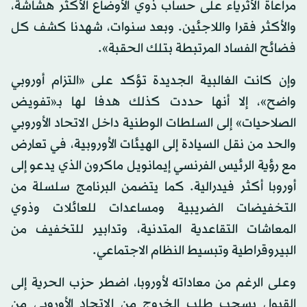
مراعاة الأثرياء على حساب ذوي الأوضاع الأكثر هشاشة،
والأكثر فقرا واللاجئين. وبعد سنوات، شهدنا كشف كل
فضائح الفساد المرتبطة بتلك الحقبة».
وإن كانت الغالبية الجديدة تؤكد على «التزام أوروبي
واضح»، إلا أنها حددت كذلك هدفا لها بـ«تفويض
الصلاحيات» إلى السلطات الوطنية داخل الاتحاد الأوروبي
والحد من نقل السيادة إلى الهيئات الأوروبية، في تعارض
مع رؤية الرئيس الفرنسي إيمانويل ماكرون الذي يدعو إلى
أوروبا أكثر فيدرالية. كما يتضمن البرنامج سلسلة من
التخفيضات الضريبية ومساعدات للعائلات وذوي
المعاشات التقاعدية المتدنية، وتدابير للتخفيف من
البيروقراطية وتبسيط النظام الاجتماعي.
وعلى الرغم من معاداته لأوروبا، اضطر حزب الحرية إلى
القبول بسحب طلب الخروج من الاتحاد الأوروبي من