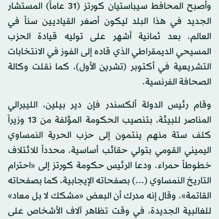
وأصبح المحافط سيباستيان كورتز (31 عاماً) المستشار
الجديد في هذا البلد ليكون أصغر القياديين سناً في
العالم، بعد ثمانية أشهر على توليه قيادة الحزب
المسيحي الديمقراطي الذي قاده إلى الفوز في الانتخابات
التشريعية في أكتوبر (تشرين الأول)، كما نقلت وكالة
الصحافة الفرنسية.
وقام رئيس الدولة ألكسندر فإن دير بيلين، الليبرالي
المناصر للبيئة، بتنصيب الحكومة المؤلفة من 13 وزيراً
كلف ستة منهم ينتمون إلى حزب الحرية النمساوي
اليميني القومي بتولي حقائب أساسية، محدداً للائتلاف
خطوطاً حمراء. ودعا الرئيس حكومة كورتز إلى «احترام
التاريخ النمساوي (...) بصفحاته الإيجابية، كما بصفحاته
القاتمة». وقال إنه مدرك أن البعض «مشكك لا بل معاد»
للغالبية الجديدة، في وقت تظاهر آلاف الأشخاص على