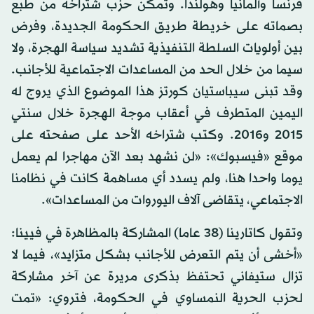
فرنسا وألمانيا وهولندا. وتمكّن حزب شتراخه من طبع
بصماته على خريطة طريق الحكومة الجديدة، وفرض
بين أولويات السلطة التنفيذية تشديد سياسة الهجرة، ولا
سيما من خلال الحد من المساعدات الاجتماعية للأجانب.
وقد تبنى سيباستيان كورتز هذا الموضوع الذي يروج له
اليمين المتطرف في أعقاب موجة الهجرة خلال سنتي
2015 و2016. وكتب شتراخه الأحد على صفحته على
موقع «فيسبوك»: «لن نشهد بعد الآن مهاجرا لم يعمل
يوما واحدا هنا، ولم يسدد أي مساهمة كانت في نظامنا
الاجتماعي، يتقاضى آلاف اليوروات من المساعدات».
وتقول كاتارينا (38 عاما) المشاركة بالمظاهرة في فيينا:
«أخشى أن يتم التعرض للأجانب بشكل متزايد»، فيما لا
تزال ستيفاني تحتفظ بذكرى مريرة عن آخر مشاركة
لحزب الحرية النمساوي في الحكومة، فتروي: «تمت