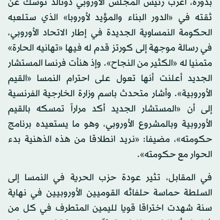
بدوره، أعرب رئيس المجلس الأوروبي دونالد توسك عن
ثقته في «الدور البناء والمؤيد لأوروبا» الذي ستلعبه
الحكومة النمساوية الجديدة في إطار الاتحاد الأوروبي،
في رسالة موجهة إلى كورتز قدم له فيها «تهانيه الحارة»
متمنيا له «الكثير من النجاح». وإذ هنأت فرنسا المستشار
الجديد أعلنت أنها تعول على احترام النمسا «القيم
الأوروبية». وأشار متحدث باسم وزارة الخارجية الفرنسية
إلى أن «المستشار الجديد أكد مراراً تمسكه بالقيم
الأوروبية وبالمشروع الأوروبي، وهو ما يستعيده برنامج
حكومته»، مضيفا: «نريد انطلاقا من هذه الذهنية بدء
الحوار مع حكومته».
في المقابل، تثير عودة حزب الحرية في النمسا إلى
السلطة حماسة حلفائه القوميين الأوروبيين في نهاية
سنة شهدت اختراقا قويا لليمين المتطرف في كل من