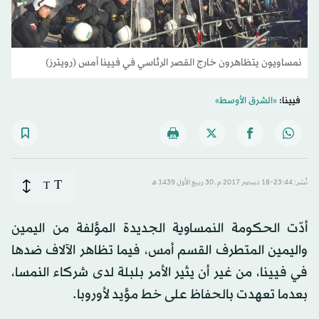
نمساويون يتظاهرون خارج القصر الرئاسي في فيينا أمس (رويترز)
فيينا:
«الشرق الأوسط»
T
نُشر: 23:44-18 ديسمبر 2017 م ـ 30 ربيع الأول 1439 هـ
T
أدّت الحكومة النمساوية الجديدة المؤلفة من اليمين
واليمين المتطرف القسم أمس، فيما تظاهر الآلاف ضدها
في فيينا، من غير أن يثير الأمر بلبلة لدى شركاء النمسا،
بعدما تعهدت بالحفاظ على خط مؤيد لأوروبا.