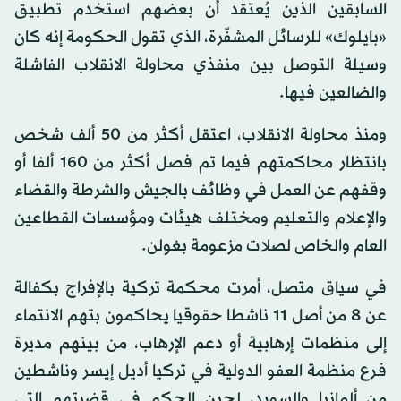
السابقين الذين يُعتقد أن بعضهم استخدم تطبيق
«بايلوك» للرسائل المشفّرة، الذي تقول الحكومة إنه كان
وسيلة التوصل بين منفذي محاولة الانقلاب الفاشلة
والضالعين فيها.
ومنذ محاولة الانقلاب، اعتقل أكثر من 50 ألف شخص
بانتظار محاكمتهم فيما تم فصل أكثر من 160 ألفا أو
وقفهم عن العمل في وظائف بالجيش والشرطة والقضاء
والإعلام والتعليم ومختلف هيئات ومؤسسات القطاعين
العام والخاص لصلات مزعومة بغولن.
في سياق متصل، أمرت محكمة تركية بالإفراج بكفالة
عن 8 من أصل 11 ناشطا حقوقيا يحاكمون بتهم الانتماء
إلى منظمات إرهابية أو دعم الإرهاب، من بينهم مديرة
فرع منظمة العفو الدولية في تركيا أديل إيسر وناشطين
من ألمانيا والسويد، لحين الحكم في قضيتهم التي