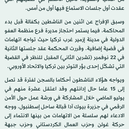
عقدت أول جلسات الاستماع فيها أول من أمس.
وسبق الإفراج عن اثنين من الناشطين بكفالة قبل بدء
المحاكمة، فيما يستمر احتجاز مديرة فرع منظمة العفو
الدولية في مدينة إزمير غرب تركيا حيث تواجه اتهامات
في قضية إضافية. وقررت المحكمة عقد جلستها الثانية
في 22 نوفمبر (تشرين الثاني) المقبل للنظر في القضية
التي تشكّل إحدى بؤر التوتر بين تركيا والاتحاد الأوروبي.
ويواجه هؤلاء الناشطون أحكاما بالسجن لفترة قد تصل
إلى 15 عاما حال إدانتهم وقد اعتقل عشرة منهم في
يوليو الماضي خلال المشاركة في ورشة عمل حول الأمن
الرقمي في جزيرة بيوك آدا قبالة ساحل إسطنبول، ووجه
الادعاء لهم سلسلة من الاتهامات من بينها الانتماء إلى
حركة غولن وحزب العمال الكردستاني وحزب جبهة