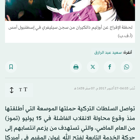
لحظة الإفراج عن أوزليم دالكيران من سجن سيليفري في إسطنبول أمس
(أ.ف.ب)
أنقرة:
سعيد عبد الرازق
T
نُشر: 04:03-27 أكتوبر 2017 م ـ 07 صفَر 1439 هـ
T
تواصل السلطات التركية حملتها الموسعة التي أطلقتها
منذ وقوع محاولة الانقلاب الفاشلة في 15 يوليو (تموز)
من العام الماضي، والتي تستهدف من يزعم انتسابهم إلى
حركة الخدمة التابعة لفتح الله غولن المقيم في أميركا