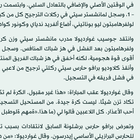
– 1، وسجل لمانشستر سيتي في ركلات الترجيح كل من كيف
لولفرهامبتون ليو بوناتيني، أضاع ألفريد ندياي وكونور كوا
وأنقذ كلاوديو برافو حارس سيتي ركلتي ترجيح من لاعبي ول
في فشل فريقه في التسجيل.
وقال غوارديولا عقب المباراة: «هذا غير مقبول. الكرة لم ت
تكاد تزن شيئا. ليست كرة جيدة. من المستحيل التسجيل ب
أحب الأعذار. كل اللاعبين قالوا لي (ما هذا‭)؟ أنا آسف لكأس الرابطة لكن هذه ليست كرة مناسبة لبطولة مهمة».
للحارس البرازيلي الأساسي إيدرسون. وقال غوارديولا: «من دو