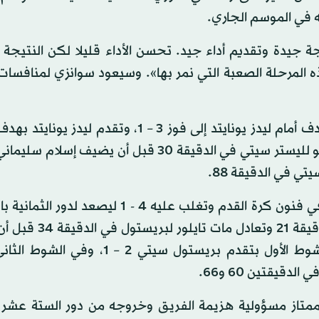
 في الموسم الجاري.
جيدة وتقديم أداء جيد. تحسن الأداء قليلا لكن النتيجة 
ه المرحلة الصعبة التي نمر بها». وسيعود سوانزي لمنافسات
كما تأهل ليستر سيتي لدور الثمانية بعدما حول تأخره بهدف أمام ليدز يونايتد إلى فوز 3 – 1، وت
بابلو هيرنانديز في الدقيقة 26 وتعادل كيليتشي إيهياناتشو لليستر سيتي في الدقيقة 30 قبل أن ي
ولقن بريستول سيتي ضيفه كريستال بالاس درسا قاسيا في فنون كرة القدم وتغلب عليه 4 - 1 ل
وتقدم كريستال بالاس بهدف سجله باكاري ساكو في الدقيقة
ميلان ديوريتش الهدف الثاني في الدقيقة 39 لينتهي الشوط الأول بتقدم بريستول سيت
يقتين 60 و66.
متاز مسؤولية هزيمة الفريق وخروجه من دور الستة عشر 