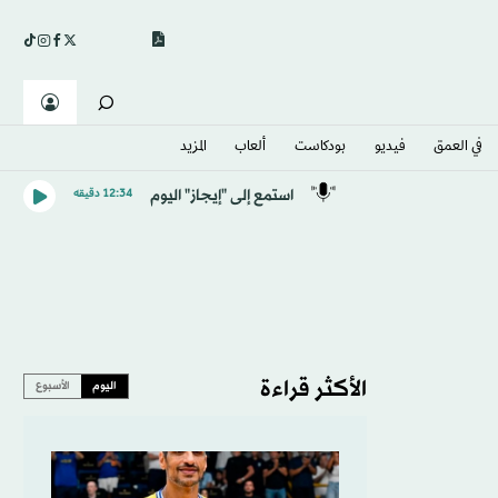
في العمق
فيديو
بودكاست
ألعاب
المزيد
استمع إلى "إيجاز" اليوم
12:34 دقيقه
الأكثر قراءة
اليوم
الأسبوع