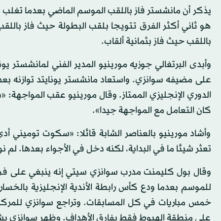
هو ثاني أكثر الفرق تتويجا بلقب البطولة حيث فاز باللقب
باللقب حيث فاز بثمانية ألقاب.
وأبدى البرتغالي جوزيه مورينيو المدير الفني لمانشستر يونا
الدوري الإنجليزي الممتاز. وقال مورينيو عقب المواجهة: «د
كان التعامل مع المواجهة جيدا».
وأشاد مورينيو بالعناصر الشابة قائلا: «سكوت توميني أ
تعثر شيئا ما في البداية، لكنه دخل في الأجواء بعدها. لم ن
وقال بول كليمنت مدرب سوانزي سيتي إنه ينبغي على فريقه
على منطقة الهبوط فقط بفارق الأهداف. وظهر سوانزي ب