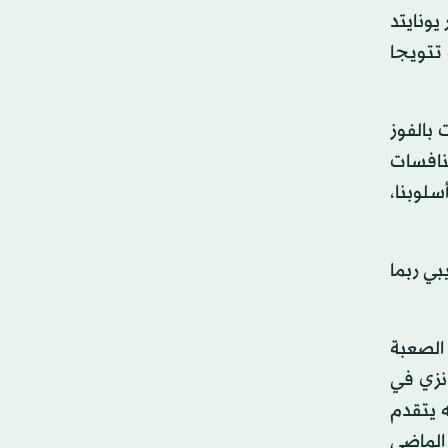
يعد مانشستر يونايتد
 تتويجا
 بالفوز
السبت الماضي ضمن منافسات
سلوبنا،
ي ربما
 الصعبة
بعة لسوانزي في
يب لكنه يتقدم
الماضي