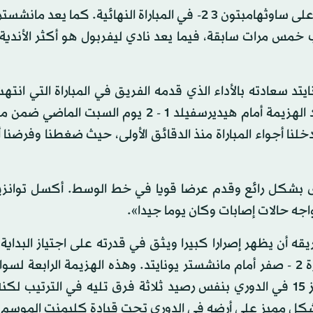
يذكر أن مانشستر فاز باللقب الموسم الماضي بعدما تغلب على ساوثهامبتون 3 2- في المباراة النهائية. كما 
 خمس مرات سابقة، فيما يعد نادي ليفربول هو أكثر الأندية
يتد سعادته بالأداء الذي قدمه الفريق في المباراة التي انتهت
على مضيفه سوانزي. واستعاد مانشستر يونايتد توازنه بعد الهزيمة أمام هيديرسفيلد 1 - 2 يوم 
خلنا أجواء المباراة منذ الدقائق الأولى، حيث ضغطنا وفرضنا أ
دى بشكل رائع وقدم عرضا قويا في خط الوسط. أكسل توانزيب
واجه حالات إصابات وكان يوما جيدا».
 أن يظهر إصرارا كبيرا ويثق في قدرته على اجتياز البداية
للموسم بعدما ودع كأس رابطة الأندية الإنجليزية بالخسارة 2 - صفر أمام مانشستر يونايتد. وهذه الهزيمة الرا
خمس مباريات في كل المسابقات. وتراجع سوانزي للمركز 15 في الدوري بنفس رصيد ثلاثة فرق تليه في الترت
شكل مميز على أرضه في الدوري تحت قيادة كليمنت الموسم 