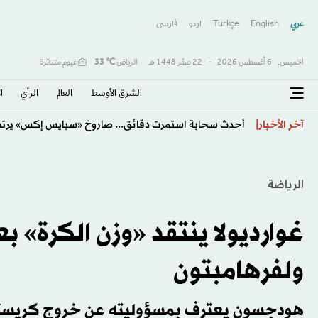
عربي
English
Türkçe
اردو
فارسى
الخميس,
6 أغسطس 2026
-
22 صفَر 1448 هـ
الرياض
℃
33
غيوم متناثرة
الشرق الأوسط​
العالم
الرأي
ا
«صفقة القرن» و«الملك المصري»… هكذا احتفت الصحافة 
آخر الأخبار
الرياضة
غوارديولا ينتقد «وزن الكرة» 
ولفرهامبتون
هودجسون يعترف بمسؤوليته عن خروج كريستال