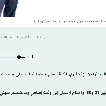
ز) - ضربة موجعة أخرى لهودجسون مدرب بالاس (رويترز)
نُشر: 01:35-26 أكتوبر 2017 م ـ 06 صفَر 1439 هـ
T
T
 المحترفين الإنجليزي لكرة القدم بعدما تغلب على مضيفه 
وسجل هدفي مانشستر يونايتد جيسي لينجارد في الدقيقتين 21 و59، واحتاج آرسنال إلى وقت إضافي ومانشس