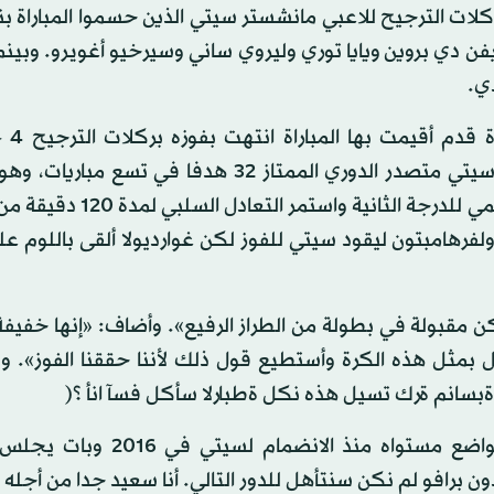
ن دي بروين ويايا توري وليروي ساني وسيرخيو أغويرو. وبي
دي.
ولفرهامبتون بعد الفشل في هز شباك المنافس. وسجل سيتي متصدر الدوري الممتاز 32 هدفا في
أقوى قوة هجومية، لكنه أخفق في هز شباك الفريق المنتمي للدرجة الثا
فرهامبتون ليقود سيتي للفوز لكن غوارديولا ألقى باللوم عل
كن مقبولة في بطولة من الطراز الرفيع». وأضاف: «إنها خفيفة 
مثل هذه الكرة وأستطيع قول ذلك لأننا حققنا الفوز». وتاب
وتعرض برافو حارس برشلونة السابق لانتقادات بسبب تواضع مستواه منذ ا
ن برافو لم نكن سنتأهل للدور التالي. أنا سعيد جدا من أجله لأ