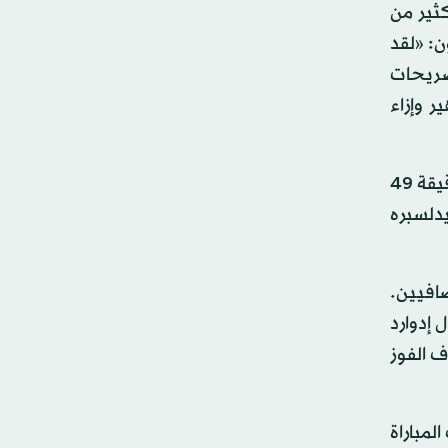
ثير من
ن: «لقد
صريحات
 وإزاء
وانتزع بورنموث بطاقة التأهل لدور الثمانية بتغلبه على ميدلسبره 3 – 1، وسجل أهداف بورنموث جاك سيمبسون في الدقيقة 49
ء الوجه لميدلسبره
الدخول في شوطين إضافيين.
قدم نوريتش سيتي بهدف سجله جوش مورفي في الدقيقة 34 وتعادل إدوارد
اه أن يسجل هدف الفوز
لمباراة