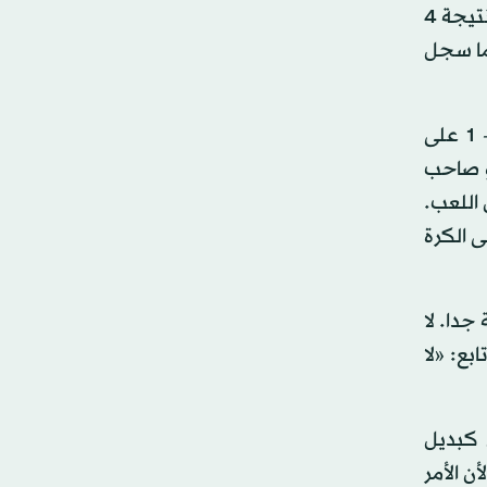
في الوقتين الأصلي والإضافي بالتعادل السلبي. وابتسمت ركلات الترجيح للاعبي مانشستر سيتي الذين حسموا المباراة بنتيجة 4
نما سجل
وانتقد جوسيب غوارديولا مدرب مانشستر سيتي وزن كرة قدم أقيمت بها المباراة انتهت بفوزه بركلات الترجيح 4 - 1 على
 تسع مباريات، وهو صاحب
نية واستمر التعادل السلبي لمدة 120 دقيقة من اللعب.
ى الكرة
جدا. لا
ع: «لا
لانضمام لسيتي في 2016 وبات يجلس كبديل
ن الأمر