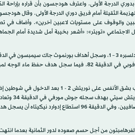
ري الدرجة الأولى. واعترف هودجسون بأن قراره بإراحة الك
هزيمة الثقيلة أمام فريق دوري الدرجة الأولى. وقال هودجسو
عبين والوقوف على مستويات لاعبين آخرين». وأضاف في ت
لاجتماعي «تويتر»: «أشعر بخيبة أمل شديدة أمام الجماهير
وكاليون ويلسون في الدقيقة 75 من ركلة جزاء وبينيك أفوبي في الدقيقة 82، فيما سجل هدف حفظ ما
وحجز آرسنال مقعده في دور الثمانية بالبطولة بعدما تغلب بشق الأنفس على نوريتش 2 - 1 بعد 
وانتهى الوقت الأصلي للمباراة بالتعادل 1-1. حيث ت
نيكيتاه لآرسنال في الدقيقة 85 ليدخل الفريقان شوطين إضافيين. وفي الدقيقة 96 استطاع إدوارد نيكيت
رهامبتون من أجل حسم صعوده لدور الثمانية بعدما انتهت ا