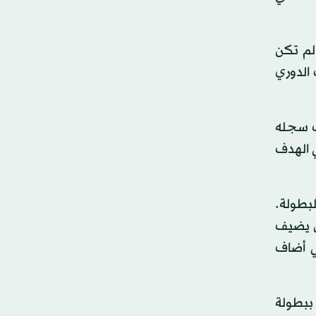
لم تكن
 الدوري
قدم ليدز يونايتد بهدف سجله
ضيف إسلام سليماني الهدف
يصعد لدور الثمانية بالبطولة.
 21 وتعادل مات تايلور لبريستول في الدقيقة 34 قبل أن يضيف
ي 2 – 1، وفي الشوط الثاني أضاف
ببطولة