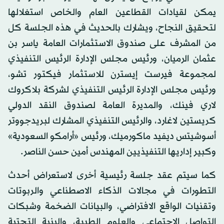
يمكن لقيادات القطاعين العام والخاص استغلالها
لتحقيق النجاح، ويشارك بالحديث في هذه الجلسة كل
من المشرف على صندوق الاستثمارات العامة ياسر بن
عثمان الرميان، ورئيس مجلس الإدارة الرئيس التنفيذي
لمجموعة فيرست إيسترن للاستثمار فيكتور تشو،
ورئيس مجلس الإدارة الرئيس التنفيذي لشركة بلاكروك
لاري فينك، والمديرة العامة لصندوق النقد الدولي
كريستين لاغارد، والرئيس التنفيذي المشارك لبريدجووتر
أسوشيتس ديفيد ماكورميك، ورئيس «أرامكو السعودية»
وكبير إداريها التنفيذيين المهندس أمين حسن الناصر.
كما سيتم عقد جلسة رئيسية أخرى لاستعراض أحدث
التطورات في مجالات الذكاء الاصطناعي والربوتات
وتقنيات الواقع الافتراضي، والبيانات الضخمة وشبكات
التواصل الاجتماعي والعلوم الطبية، والبنية التحتية