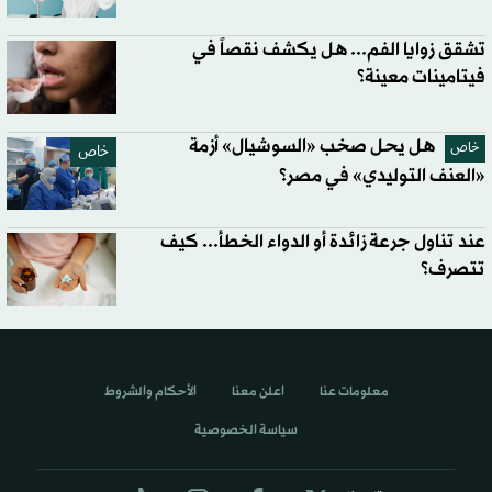
تشقق زوايا الفم... هل يكشف نقصاً في
فيتامينات معينة؟
هل يحل صخب «السوشيال» أزمة
خاص
خاص
«العنف التوليدي» في مصر؟
عند تناول جرعة زائدة أو الدواء الخطأ... كيف
تتصرف؟
معلومات عنا
اعلن معنا
الأحكام والشروط
سياسة الخصوصية