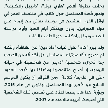
بجانب بطولة أفلام "هاري بوتر"، "دانييل رادكليف".
وتدور قصة المسلسل حول كاتب في منتصف العمر في
اوائل القرن العشرين في روسيا، يعاني من إدمان على
دواء المورفين، يدون ويتذكر أيام الصبا وأيام دراسته
للطب، ويمثل رادكليف دور الطبيب الشاب.
ولم يبرر "هام" طول غياب "ماد مين" عن الشاشة، ولكنه
لم يصرح بأنه سيترك المسلسل، بل أكد أنه من الصعب
جدا تجزيء شخصية "دريبر" من شخصيته في حياته
اليومية، إذ أصبح متقمصها ومتعلقا بها لأبعد الحدود
حتى في طريقة كلامة. ومن التوقع أن يكون الموسم
السابع هو الأخير لهذا المسلسل لينتهي في عام 2015،
ويؤرق هذا هام بعدما اعتاد على تقمص تلك الشخصية
التي أصبحت قريبة منه منذ عام 2007.