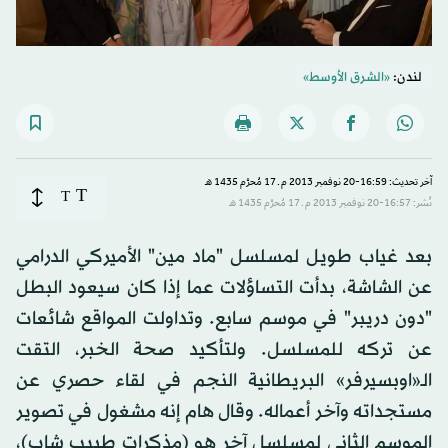
لندن:
«الشرق الأوسط»
آخر تحديث: 16:59-20 نوفمبر 2013 م ـ 17 مُحرَّم 1435 هـ
T
T
نُشر: 16:57-20 نوفمبر 2013 م ـ 17 مُحرَّم 1435 هـ
بعد غياب طويل لمسلسل "ماد مين" الأميركي الدرامي
عن الشاشة، بدأت التساؤلات عما إذا كان سيعود البطل
"دون دريبر" في موسم سابع. وتداولت المواقع شائعات
عن تركه للمسلسل. ولتأكيد صحة الخبر، التقت
الـ«اوبسيرفر» البريطانية النجم في لقاء حصري عن
مستجداته وآخر أعماله. وقال هام إنه مشغول في تصوير
الموسم الثاني لمسلسل آخر هو (مذكرات طبيب شاب)،