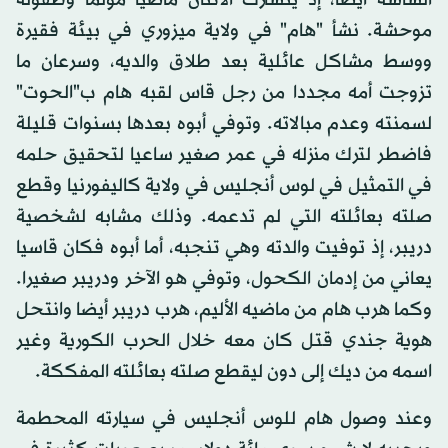
الشاشة أيضا، إذ يتشارك الاثنان ماضيا مؤلما وطفولة
موحشة. نشأ "هام" في ولاية ميزوري في بيئة فقيرة
ووسط مشاكل عائلية بعد طلاق والديه، وسرعان ما
تزوجت أمه مجددا من رجل قاس لقبه هام ب"الحوت"
لسمنته وعدم مبالاته. وتوفي أبوه بعدها بسنوات قليلة
فاضطر لترك منزله في عمر صغير ساعيا لتحقيق حلمه
في التمثيل في لوس أنجليس في ولاية كاليفورنيا وقطع
صلته بعائلته التي لم تدعمه. وذلك مشابه لشخصية
دريبر، إذ توفيت والدته وهي تنجبه، أما أبوه فكان قاسيا
يعاني من إدمان الكحول، وتوفي هو الآخر ودريبر صغيرا.
وكما هرب هام من ماضيه الأليم، هرب دريبر أيضا وانتحل
هوية جندي قتل كان معه خلال الحرب الكورية وغير
اسمه من ديك إلى دون ليقطع صلته بعائلته المفككة.
وعند وصول هام للوس أنجليس في سيارته المحطمة