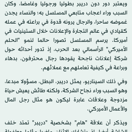
ويعتبر دور دون دريبر بطوليا ورجوليا وغامضا، وكان
السبب وراء اعجاب متابعي المسلسل به؛ والنساء يجدن
غموضه ساحرا، والرجال يرونه قدوة في براعته في عمله
كقيادي في عالم التجارة والإعلانات خلال الستينيات في
أميركا. يرسم المسلسل تصورا حالما لنمو "الحلم
الأميركي" الرأسمالي بعد الحرب، إذ تدور أحداثه حول
شركة إعلانات ناجحة يقودها رجال محترفون، بدهاء
وبراعة في كيفية تعاملهم مع عملائهم.
وفي ذلك السيناريو، يمثل دريبر، البطل، مسؤولا مبدعا،
وهو السبب وراء نجاح الشركة، ولكنه طائش يعيش حياة
مزدوجة وعلاقات عابرة ليكون هو مثال رجل المال
والأعمال الأميركي.
ويذكر أن علاقة "هام" بشخصية "دريبر" تمتد خلف