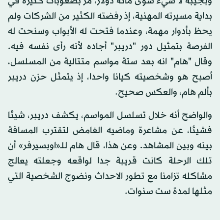
وبجيبه لا شيء سوى مائة دولار، مر بصعوبات كثيرة في
بداية مسيرته المهنية، إذ رفضته الكثير من الشركات ولم
يحظ بأدوار مهمة، وعندما فتحت له الأبواب وسنحت له
الفرصة بتمثيل دور "دريبر" أجاده لأنه رأى نفسه فيه.
وقال "هام" انه بعد ستة مواسم متتالية من المسلسل،
أصبح هو وشخصيته كيانا واحدا، إذ يتمثل حزن دريبر
بألم هام، والعكس صحيح.
والواضح أنه خلال تسلسل المواسم، يكشف دريبر، شيئا
فشيئا، عن مشاعرة وماضيه الغامض لتقترب المسافة
بينه وبين المشاهد. وعن هذا، قال هام للـ«اوبسيرفر» أن
تلك الرحلة كانت قريبة جدا لواقعه وجعلته يعالج
مشاكله تزامنا مع تطور الاحداث ونضوج الشخصية التي
مثلها لمدة ست سنوات.