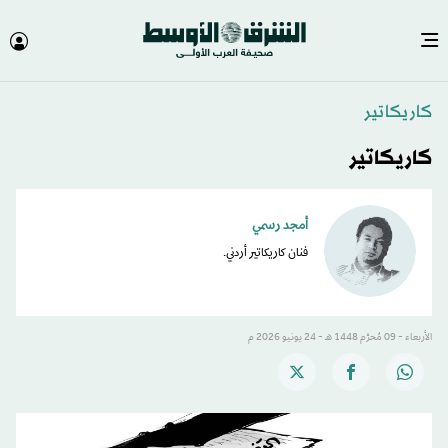
كاريكاتير
كاريكاتير
أمجد رسمي
فنان كاريكاتير أردني.
الأربعاء - 09 مُحرَّم 1448 هـ - 24 يونيو 2026 م