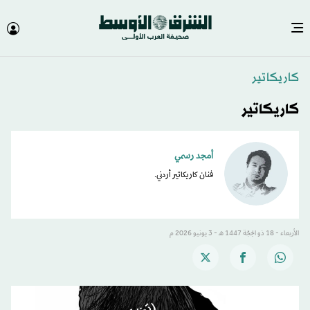
كاريكاتير
كاريكاتير
أمجد رسمي
فنان كاريكاتير أردني.
الأربعاء - 18 ذو الحِجّة 1447 هـ - 3 يونيو 2026 م