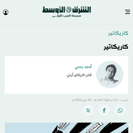
كاريكاتير
كاريكاتير
أمجد رسمي
فنان كاريكاتير أردني.
السبت - 14 ذو الحِجّة 1447 هـ - 30 مايو 2026 م