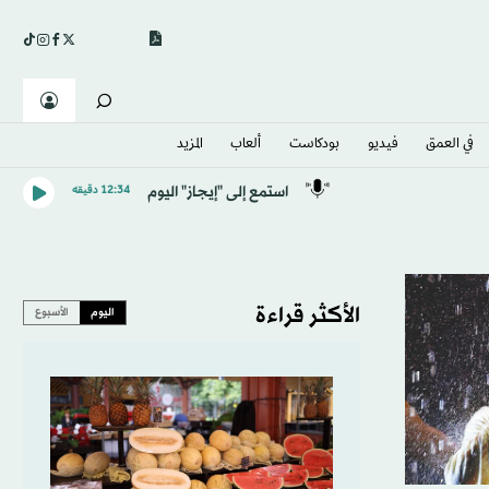
في العمق
فيديو
بودكاست
ألعاب
المزيد
استمع إلى "إيجاز" اليوم
12:34 دقيقه
الأكثر قراءة
اليوم
الأسبوع