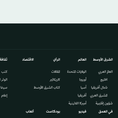
الشرق الأوسط​
العالم
الرأي
الاقتصاد
ثقافة
العالم العربي
الولايات المتحدة
المقالات
كتب
الخليج
أوروبا
كاريكاتير
الوتر 
شمال أفريقيا
آسيا
كتاب الشرق الأوسط
سينما
المشرق العربي
أفريقيا
إعلام
شؤون إقليمية
أميركا اللاتينية
في العمق
فيديو
بودكاست
ألعاب