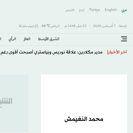
عربي
English
Türkçe
اردو
فارسى
الجمعة,
7 أغسطس 2026
-
23 صفَر 1448 هـ
الرياض
℃
44
غيوم متفرقة
الشرق الأوسط​
العالم
الرأي
ا
مدير مكلارين: علاقة نوريس وبياستري أصبحت أقوى رغم 
آخر الأخبار
محمد النغيمش