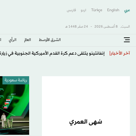
عربي
English
Türkçe
اردو
فارسى
السبت,
8 أغسطس 2026
-
24 صفَر 1448 هـ
الشرق الأوسط​
العالم
الرأي
ا
إنفانتينو يتلقى دعم كرة القدم الأميركية الجنوبية في زيارت
آخر الأخبار
رياضة سعودية
سُهى العمري