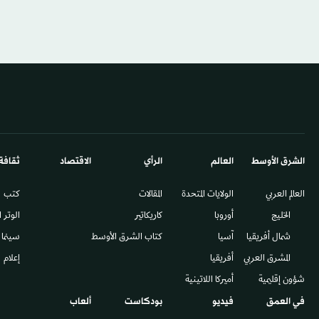
الشرق الأوسط​
العالم
الرأي
الاقتصاد
ثقافة
العالم العربي
الولايات المتحدة
المقالات
كتب
الخليج
أوروبا
كاريكاتير
الوتر 
شمال أفريقيا
آسيا
كتاب الشرق الأوسط
سينما
المشرق العربي
أفريقيا
إعلام
شؤون إقليمية
أميركا اللاتينية
في العمق
فيديو
بودكاست
ألعاب