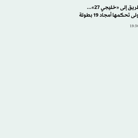
جدة تفتتح الطريق إلى «خليجي 27»...
تحكمها أمجاد 19 بطولة