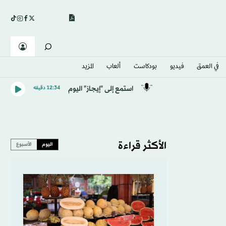
في العمق
فيديو
بودكاست
ألعاب
المزيد
استمع إلى "إيجاز" اليوم
12:34 دقيقه
الأكثر قراءة
اليوم
الأسبوع