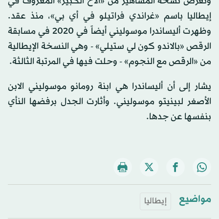
وتعرض نسخة المشاهير من «الأخ الكبير» المعروف في
إيطاليا باسم «غراندي فراتيلو في أي بي»، منذ عقد.
وظهرت أليساندرا موسوليني أيضاً في 2020 في مسابقة
الرقص «بالاندو كون لي ستيلي» - وهي النسخة الإيطالية
من «الرقص مع النجوم» - وحلت فيها في المرتبة الثالثة.
يشار إلى أن أليساندرا هي ابنة رومانو موسوليني الابن
الأصغر لبينيتو موسوليني. وأثارت الجدل برفضها النأي
بنفسها عن جدها.
مواضيع
إيطاليا