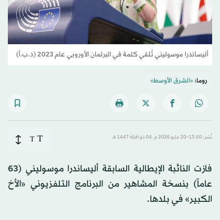
أليساندرا موسوليني تُلقي كلمة في البرلمان الأوروبي عام 2023 (د.ب.أ)
روما:
«الشرق الأوسط»
T
نُشر: 13:50-20 مايو 2026 م ـ 04 ذو الحِجّة 1447 هـ
T
فازت النائبة الإيطالية السابقة أليساندرا موسوليني (63
عاماً) بنسخة المشاهير من البرنامج التلفزيوني «الأخ
الكبير» في بلدها.