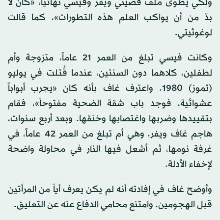
ولكي يُطوى ملف قضيتي ويفر وفيسي نهائياً، «كان لا
بدّ من أن يواكب العلم هذه التطورات»، كما قالت
لوغوثيتي.
وكانت فيسي تبلغ من العمر 21 عاماً، متزوجة وأم
لطفلين، كلاهما دون السنتين، عندما قُتلت في يوليو
(تموز) 1980. واعترف غاف بأنه كان «يجرب أبواباً
عشوائية، فوجد باب شقة الضحية مفتوحاً»، فقام
بتقييدها وضربها واغتصابها وخنقها. وبعد أربع سنوات،
هاجم غاف ويفر، وهي أم تبلغ من العمر 42 عاماً، في
غرفة نومها، ثم أشعل فيها النار في محاولة واضحة
لإخفاء الأدلة.
وأوضح غاف في إفادته أنه لم يكن يعرف أياً من المرأتين
قبل الهجومين. وامتنع محامي الدفاع عنه عن التعليق.