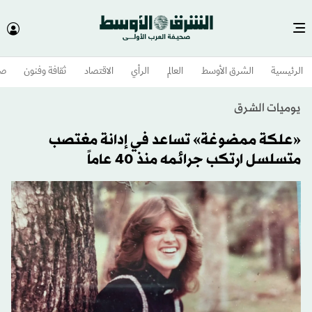
الرئيسية
الشرق الأوسط​
العالم
الرأي
الاقتصاد
ثقافة وفنون
صح
يوميات الشرق
«علكة ممضوغة» تساعد في إدانة مغتصب
متسلسل ارتكب جرائمه منذ 40 عاماً