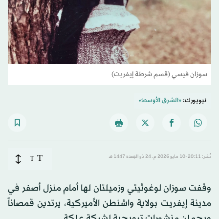
سوزان فيسي (قسم شرطة إيفريت)
نيويورك:
«الشرق الأوسط»
T
نُشر: 20:11-10 مايو 2026 م ـ 24 ذو القِعدة 1447 هـ
T
وقفت سوزان لوغوثيتي وزميلتان لها أمام منزل أصفر في
مدينة إيفريت بولاية واشنطن الأميركية، يرتدين قمصاناً
ويحملن منشورات ترويجية لشركة علكة.