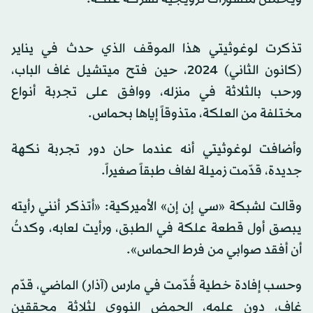
تذكرت لوغوثيتي هذا الموقف الذي حدث في يناير
(كانون الثاني) 2024، حين فتح ميتشيل غاف الباب،
ورحب بالثلاثة في منزله، ووافق على تجربة أنواع
مختلفة من العلكة، متذوقاً إياها بحماس.
وأضافت لوغوثيتي أنه عندما حان دور تجربة نكهة
جديدة، قدّمت زميلة لغاف طبقاً صغيراً.
وقالت لشبكة «سي إن إن» الأميركية: «أتذكر أنني رأيته
يبصق أول قطعة علكة في الطبق، ورأيت لعابه، وكدتُ
أن أفقد صوابي من فرط الحماس».
وحسب إفادة خطية قُدّمت في مارس (آذار) الماضي، قدّم
غاف، دون علمه، الحمض النووي لثلاثة محققين