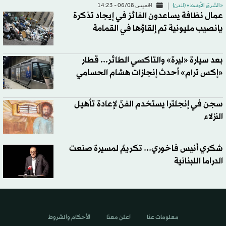
«الشرق الأوسط» (لندن)
الخميس 06/08 - 14:23
عمال نظافة يساعدون الفائز في إيجاد تذكرة
يانصيب مليونية تم إلقاؤها في القمامة
بعد سيارة «ليرة» والتاكسي الطائر... قطار
«إكس ترام» أحدث إنجازات هشام الحسامي
سجن في إنجلترا يستخدم الفنّ لإعادة تأهيل
النزلاء
شكري أنيس فاخوري... تكريمٌ لمسيرة صنعت
الدراما اللبنانية
معلومات عنا
اعلن معنا
الأحكام والشروط