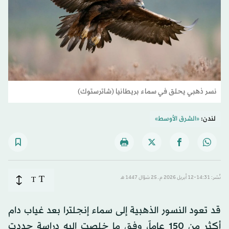
نسر ذهبي يحلق في سماء بريطانيا (شاترستوك)
لندن:
«الشرق الأوسط»
T
نُشر: 14:31-12 أبريل 2026 م ـ 25 شوّال 1447 هـ
T
قد تعود النسور الذهبية إلى سماء إنجلترا بعد غياب دام
أكثر من 150 عاماً، وفق ما خلصت إليه دراسة حددت