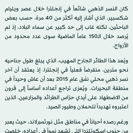
كان النسر الذهبي شائعاً في إنجلترا خلال عصر ويليام
شكسبير، الذي أشار إليه أكثر من 40 مرة، حسب بعض
الباحثين، لكنه غاب إلى حد كبير عن سماء البلاد، إذ لم
يُرصد خلال الـ150 عاماً الماضية سوى عدد محدود من
الأزواج.
ويُعد هذا الطائر الجارح المهيب، الذي يبلغ طول جناحيه
نحو مترين، منقرضاً فعلياً في إنجلترا، إذ يعتقد أن آخر
نسر ذهبي محلي نفَق عام 2015 بعد أن عاش وحيداً في
منطقة البحيرات. ويُعزى تراجع أعداده أساساً إلى قرون
من الاضطهاد على أيدي حرّاس الطرائد والمزارعين، الذين
اعتبروه تهديداً للحملان وطيور الصيد.
ورغم رصده أحياناً في مناطق مثل نورثمبرلاند، حيث يعبر
من جنوب اسكوتلندا التي تشهد نمواً في أعداده، خلصت