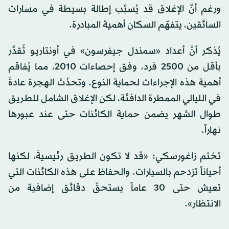
ورغم أنَّ الإغلاق قد يُسبِّب إطالة بسيطة في مسارات
السائقين، يتفهّم السكان أهمية المبادرة.
يُذكر أنَّ أعداد «سمندل جيفرسون» في أونتاريو تُقدَّر
بأقل من 2500 فرد، وفق إحصاءات 2010، مما يُفاقم
أهمية هذه الإجراءات لحماية النوع. وتحدُث الهجرة عادةً
في الليالي الممطرة الدافئة، لكن الإغلاق الشامل للطريق
طوال الشهر يضمن حماية الكائنات حتى عند عبورها
نهاراً.
تختم زاغورسكي: «قد لا تكون الطريق رئيسيةً، لكنها
أحياناً تزدحم بالسيارات. والحفاظ على هذه الكائنات التي
تعيش حتى 30 عاماً يستحقّ دقائق إضافية من
الانتظار».