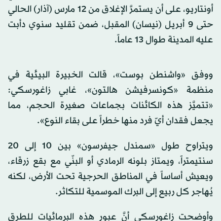
أونتاريو، على أن يستمرَّ الإغلاق من 12 مارس (آذار) الحالي
حتى 9 أبريل (نيسان) المقبل، ضمن تقليد سنوي دأبت
عليه المدينة طوال 13 عاماً.
ووفق «واشنطن بوست»، قالت الخبيرة البيئية في
منظمة «كونسرفيشن هالتون»، غابي زاغورسكي:
«تتميَّز هذه الكائنات بجماعات صغيرة الحجم، مما
يجعل فقدان أيّ فرد منها خطراً على بقاء النوع».
ويتراوح طول «سمندل جيفرسون» بين 10 إلى 20
سنتيمتراً، ويمتاز بلونه الرمادي أو البنّي مع بقع زرقاء،
ويعيش أساساً في المناطق الحرجية تحت الأرض، لكنه
يُهاجر كل ربيع إلى البرك الموسمية للتكاثر.
وأوضحت زاغورسكي أنَّ عبور هذه البرمائيات للطرق