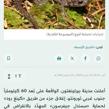
إجراءات لحماية النوع (الموسوعة الكندية)
لندن:
«الشرق الأوسط»
T
نُشر: 12:51-15 مارس 2025 م ـ 16 رَمضان 1446 هـ
T
أعلنت مدينة بيرلينغتون، الواقعة على بُعد 60 كيلومتراً
جنوب غربي تورونتو، إغلاق جزء من طريق «كينغ رود»
لحماية «سمندل جيفرسون» المهدَّد بالانقراض في