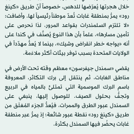
خلال هجرتها يُعرّضها للدهس، خصوصاً أنّ طريق «كينغ
رود» يمرُّ بمنطقة غابات تُعدّ موطناً رئيسياً لها. وأضافت:
«لا تلتزم السلمندرات بقواعد المرور، لذا نحرص على
تأمين مسارها»، علماً بأن هذا النوع يُصنَّف في كندا على
أنه «يواجه خطر انقراض وشيك»، بينما لا يُعدُّ مهدّداً في
الولايات المتحدة بسبب توفر بيئات أكثر ملاءَمة.
يقضي «سمندل جيفرسون» معظم وقته تحت الأرض في
مناطق الغابات، ثم ينتقل إلى برك التكاثر، المعروفة
باسم البرك الموسمية التي تمتلئ بالمياه في الربيع
وتجفُّ بحلول الصيف. للوصول إليها، ينبغي على
السمندل عبور الطرق والممرات، فيُعدُّ الجزء المُغلَق من
طريق «كينغ رود» نقطة عبور شائعة؛ إذ يمرُّ عبر منطقة
غابات يحضُر فيها السمندل بكثرة.