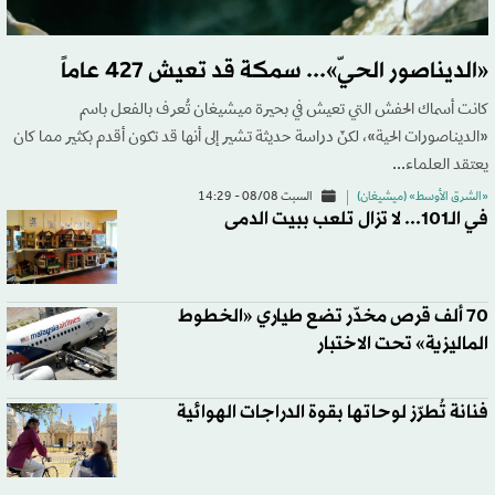
«الديناصور الحيّ»... سمكة قد تعيش 427 عاماً
كانت أسماك الحفش التي تعيش في بحيرة ميشيغان تُعرف بالفعل باسم
«الديناصورات الحية»، لكنّ دراسة حديثة تشير إلى أنها قد تكون أقدم بكثير مما كان
يعتقد العلماء...
«الشرق الأوسط» (ميشيغان)
السبت 08/08 - 14:29
في الـ101... لا تزال تلعب ببيت الدمى
70 ألف قرص مخدّر تضع طياري «الخطوط
الماليزية» تحت الاختبار
فنانة تُطرّز لوحاتها بقوة الدراجات الهوائية