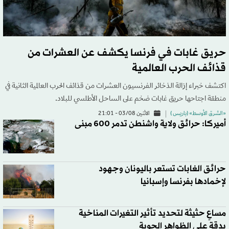
حريق غابات في فرنسا يكشف عن العشرات من
قذائف الحرب العالمية
اكتشف خبراء إزالة الذخائر الفرنسيون العشرات من قذائف الحرب العالمية الثانية في
منطقة اجتاحها حريق غابات ضخم على الساحل الأطلسي للبلاد.
«الشرق الأوسط» (باريس )
الاثنين 03/08 - 21:01
أميركا: حرائق ولاية واشنطن تدمر 600 مبنى
حرائق الغابات تستعر باليونان وجهود
لإخمادها بفرنسا وإسبانيا
مساعٍ حثيثة لتحديد تأثير التغيرات المناخية
بدقة على الظواهر الجوية