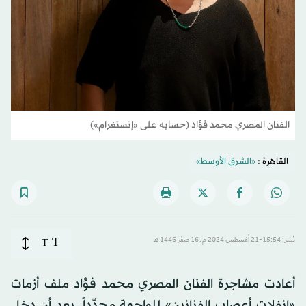
الفنان المصري محمد فؤاد (حسابه على «إنستغرام»)
القاهرة :
«الشرق الأوسط»
T
نُشر: 15:54-21 أغسطس 2024 م ـ 16 صفَر 1446 هـ
T
أعادت مشاجرة الفنان المصري محمد فؤاد ملف أزمات
«انفلات أعصاب الفنانين» للواجهة مجدّداً، بعد أن دخل