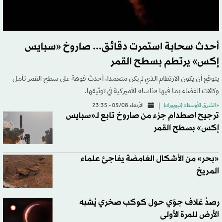
أحدث سحابة استمرت دقائق... صاروخ «سبايس
إكس» يرتطم بسطح القمر
يتوقع أن يكون الارتطام الذي لم يكن متعمدا، أحدث فوهة على سطح القمر تأمل
وكالات الفضاء بما فيها «ناسا» الأميركية في توثيقها.
«الشرق الأوسط» (نيويورك)
الأربعاء 05/08 - 23:35
ترجيح اصطدام جزء من صاروخ تابع لـ«سبايس
إكس» بسطح القمر
«بحر» من الأشكال الغامضة يفاجئ علماء
المريخ
رصدُ غلاف جوّي حول كوكب صخري يُشبه
الأرض للمرة الأولى