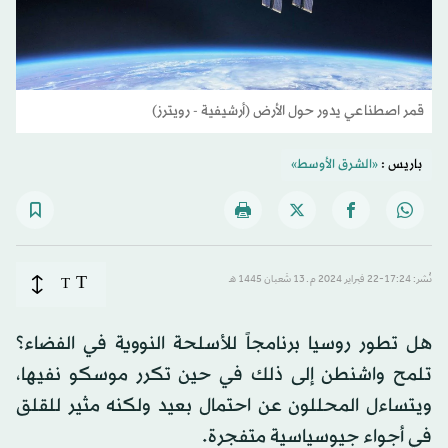
قمر اصطناعي يدور حول الأرض (أرشيفية - رويترز)
باريس :
«الشرق الأوسط»
T
نُشر: 17:24-22 فبراير 2024 م ـ 13 شَعبان 1445 هـ
T
هل تطور روسيا برنامجاً للأسلحة النووية في الفضاء؟
تلمح واشنطن إلى ذلك في حين تكرر موسكو نفيها،
ويتساءل المحللون عن احتمال بعيد ولكنه مثير للقلق
في أجواء جيوسياسية متفجرة.