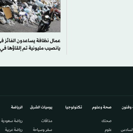
عمال نظافة يساعدون الفائز في
يانصيب مليونية تم إلقاؤها في 
 وفنون
صحة وعلوم
تكنولوجيا
يوميات الشرق​
الرياضة
صحتك
مذاقات
رياضة سعودية
السادس​
علوم
سفر وسياحة
رياضة عربية