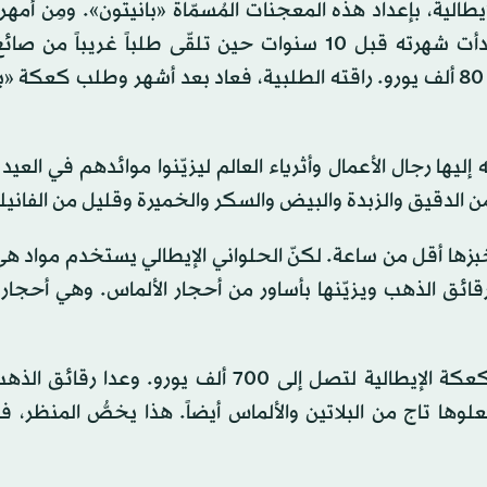
طالية، بإعداد هذه المعجنات المُسمّاة «بانيتون». ومِن أمه
الحلويات، داريو هارتفيغ، صاحب «باتيسيريا ديلبورغو». بدأت شهرته قبل 10 سنوات حين تلقّى طلباً غ
بصناعة قالب حلوى فخم له من نوع «التيراميسو»، مقابل 80 ألف يورو. راقته الطلبية، فعاد بعد أشهر وطلب ك
ه إليها رجال الأعمال وأثرياء العالم ليزيّنوا موائدهم في العيد
ن الدقيق والزبدة والبيض والسكر والخميرة وقليل من الفانيلي
زها أقل من ساعة. لكنّ الحلواني الإيطالي يستخدم مواد هي
ئق الذهب ويزيّنها بأساور من أحجار الألماس. وهي أحجار لا
ثم جاء زبون من الهند يملك ثروة طائلة، ورفع بورصة الكعكة الإيطالية لتصل إلى 700 ألف يورو.
وها تاج من البلاتين والألماس أيضاً. هذا يخصُّ المنظر، ف