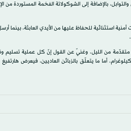
التوابل، بالإضافة إلى الشوكولاتة الفخمة المستوردة من الإ
 أمنية استثنائية للحفاظ عليها من الأيدي العابثة، بينما أرسل
 متقدّمة من الليل. وغنيّ عن القول إنّ كل عملية تسليم 
اية في ذاتها. فهناك من الكعكات ما كان يزن 100 كيلوغرام. أما ما يتعلّق بالزبائن العاديين، فيعرض ه