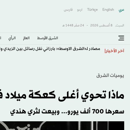
عربي
English
Türkçe
اردو
فارسى
السبت,
8 أغسطس 2026
-
24 صفَر 1448 هـ
الشرق الأوسط​
العالم
الرأي
ا
مصادر لـ«الشرق الأوسط»: بارزاني نقل رسائل بين الزيدي وا
آخر الأخبار
يوميات الشرق
ماذا تحوي أغلى كعكة ميلاد ف
سعرها 700 ألف يورو... وبيعت لثري هندي