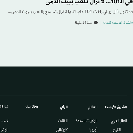
في الـ101... لا تزال تلعب ببيت الدمى
قد تكون فال ريبلي بلغت 101 عام، لكنها لا تزال تستمتع باللعب ببيوت الدمى...
«الشرق الأوسط» (لندن)
منذ 14 دقيقة
الشرق الأوسط​
العالم
الرأي
الاقتصاد
ثقافة
العالم العربي
الولايات المتحدة
المقالات
كتب
الخليج
أوروبا
كاريكاتير
الوتر 