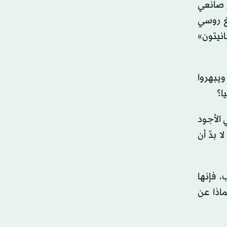
ر صانعي
ريباً من صائغ روسي
عكة «بانيتون»
 ويبهروا
ا؟
 الأجود
 بدّ أن
 وعدا رقائق الذهب، فإنها
ماذا عن