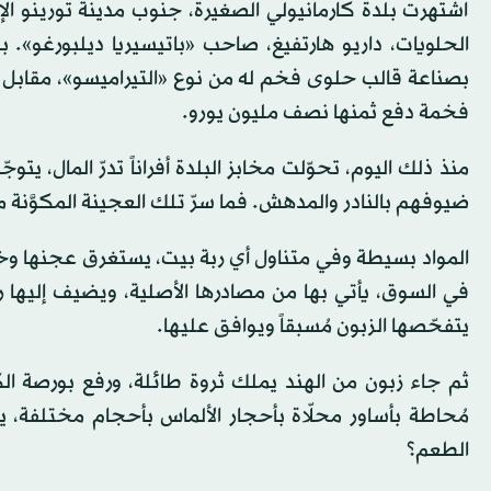
اشتهرت بلدة كارمانيولي الصغيرة، جنوب مدينة تورينو الإي
فخمة دفع ثمنها نصف مليون يورو.
منذ ذلك اليوم، تحوّلت مخابز البلدة أفراناً تدرّ المال، يتوجّ
ضيوفهم بالنادر والمدهش. فما سرّ تلك العجينة المكوَّنة م
المواد بسيطة وفي متناول أي ربة بيت، يستغرق عجنها وخب
في السوق، يأتي بها من مصادرها الأصلية، ويضيف إليها رقا
يتفحّصها الزبون مُسبقاً ويوافق عليها.
مُحاطة بأساور محلّاة بأحجار الألماس بأحجام مختلفة، يعل
الطعم؟