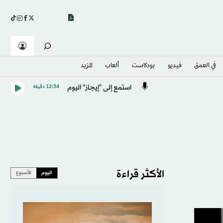
في العمق
فيديو
بودكاست
ألعاب
المزيد
استمع إلى "إيجاز" اليوم
12:34 دقيقه
الأكثر قراءة
اليوم
الأسبوع