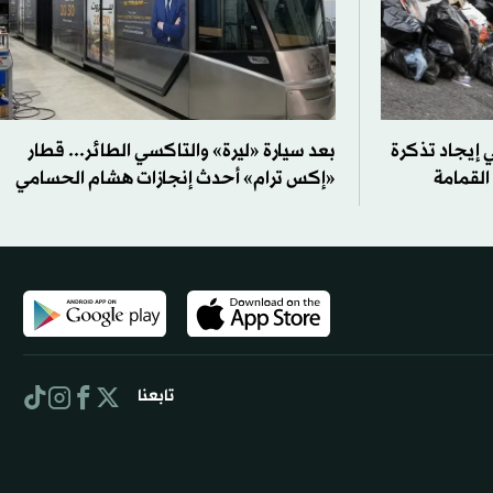
 إيجاد تذكرة
بعد سيارة «ليرة» والتاكسي الطائر... قطار
القمامة
«إكس ترام» أحدث إنجازات هشام الحسامي
تابعنا