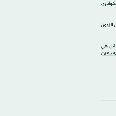
كوادور.
 الزبون
ونقل هي
ارتفيغ كعكات