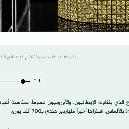
نُشر: 11:05-29 ديسمبر 2023 م ـ 17 جمادى الآخرة 1445 هـ
T
T
ي يتناوله الإيطاليون، والأوروبيون عموماً، بمناسبة أعياد 
س، اشتراها أخيراً ملياردير هندي بـ700 ألف يورو.