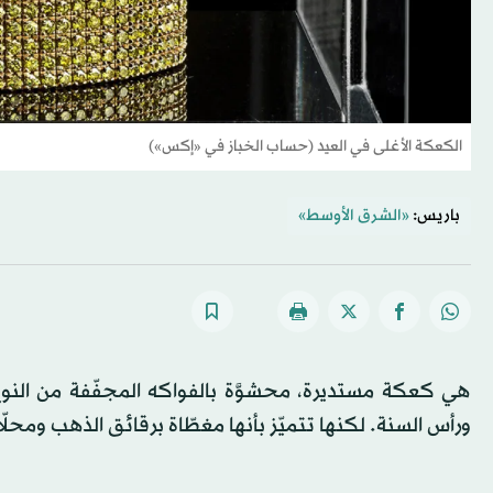
الكعكة الأغلى في العيد (حساب الخباز في «إكس»)
باريس:
«الشرق الأوسط»
هي كعكة مستديرة، محشوَّة بالفواكه المجفّفة من النوع الذ
ورأس السنة. لكنها تتميّز بأنها مغطّاة برقائق الذهب ومحلّاة بالألما