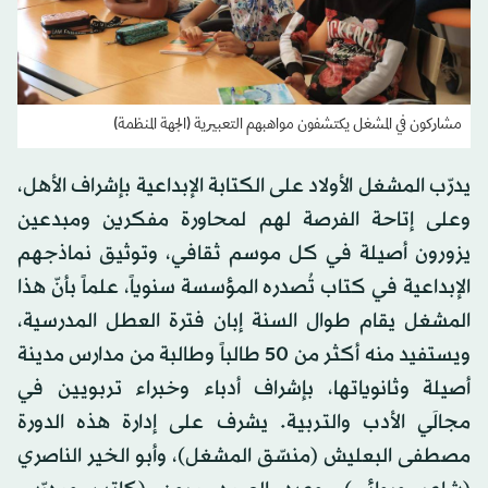
مشاركون في المشغل يكتشفون مواهبهم التعبيرية (الجهة المنظمة)
يدرّب المشغل الأولاد على الكتابة الإبداعية بإشراف الأهل،
وعلى إتاحة الفرصة لهم لمحاورة مفكرين ومبدعين
يزورون أصيلة في كل موسم ثقافي، وتوثيق نماذجهم
الإبداعية في كتاب تُصدره المؤسسة سنوياً، علماً بأنّ هذا
المشغل يقام طوال السنة إبان فترة العطل المدرسية،
ويستفيد منه أكثر من 50 طالباً وطالبة من مدارس مدينة
أصيلة وثانوياتها، بإشراف أدباء وخبراء تربويين في
مجالَي الأدب والتربية. يشرف على إدارة هذه الدورة
مصطفى البعليش (منسّق المشغل)، وأبو الخير الناصري