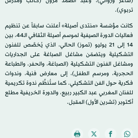
(شاعر وروائي)، وعبد الصمد مرون (كاتب ومدرّس
تربوي).
كانت مؤسّسة «منتدى أصيلة» أعلنت سابقاً عن تنظيم
فعاليات الدورة الصيفية لموسم أصيلة الثقافي الـ44، بين
14 إلى 21 يوليو (تموز) الحالي، الذي يُخصَّص للفنون
التشكيلية ويتضمّن مشاغل الصباغة على الجداريات
ومشاغل الفنون التشكيلية (الصباغة، والحفر، والطباعة
الحجرية، ومرسم الطفل)، إلى معارض فنية، وندوات
فكرية حول الفن التشكيلي. كما ستُنظَّم ندوة تكريمية
للفنان المغربي عبد الكبير ربيع، والدورة الخريفية مطلع
أكتوبر (تشرين الأول) المقبل.