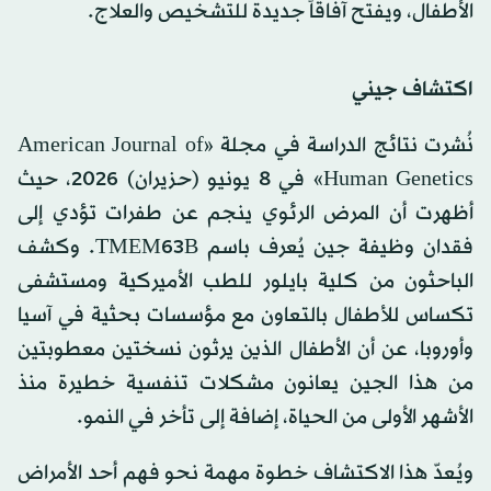
الأطفال، ويفتح آفاقاً جديدة للتشخيص والعلاج.
اكتشاف جيني
نُشرت نتائج الدراسة في مجلة «American Journal of
Human Genetics» في 8 يونيو (حزيران) 2026، حيث
أظهرت أن المرض الرئوي ينجم عن طفرات تؤدي إلى
فقدان وظيفة جين يُعرف باسم TMEM63B. وكشف
الباحثون من كلية بايلور للطب الأميركية ومستشفى
تكساس للأطفال بالتعاون مع مؤسسات بحثية في آسيا
وأوروبا، عن أن الأطفال الذين يرثون نسختين معطوبتين
من هذا الجين يعانون مشكلات تنفسية خطيرة منذ
الأشهر الأولى من الحياة، إضافة إلى تأخر في النمو.
ويُعدّ هذا الاكتشاف خطوة مهمة نحو فهم أحد الأمراض