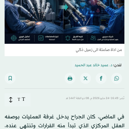
من اداة صامتة الى زميل ذكي
لندن:
د. عميد خالد عبد الحميد
T
نُشر: 16:49-24 مايو 2026 م ـ 08 ذو الحِجّة 1447 هـ
T
في الماضي، كان الجراح يدخل غرفة العمليات بوصفه
العقل المركزي الذي تبدأ منه القرارات وتنتهي عنده،