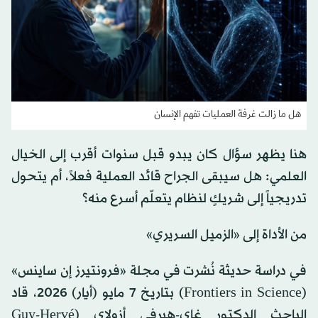
هل ما زالت غرفة العمليات تفهم الإنسان
هنا يظهر سؤال كان يبدو قبل سنوات أقرب إلى الخيال
العلمي: هل سيبقى الجراح قائد العملية فعلاً، أم يتحول
تدريجياً إلى شريكٍ لنظام يتعلّم أسرع منه؟
من الأداة إلى «الزميل السريري»
في دراسة حديثة نُشرت في مجلة «فرونتيرز إن ساينس»
(Frontiers in Science) بتاريخ 7 مايو (أيار) 2026، قاد
الباحث الدكتور غاي-هيرفي أزولاي (Guy-Hervé