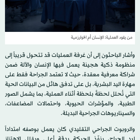
من يقود العملية: الإنسان أم الخوارزمية
وأشار الباحثون إلى أن غرفة العمليات قد تتحول قريباً إلى
منظومة ذكية هجينة يعمل فيها الإنسان والآلة ضمن
شراكة معرفية معقدة، حيث لا تعتمد الجراحة فقط على
مهارة اليد البشرية، بل على تدفق هائل من البيانات الحية
التي تُحلل لحظةً بلحظة أثناء العملية، بما يشمل الصور
الطبية، والمؤشرات الحيوية، واحتمالات المضاعفات،
والسيناريوهات الجراحية البديلة.
والروبوت الجراحي التقليدي كان يعمل بوصفه امتداداً
ليد الجراح، ينفّذ الحركة بدقة أعلى ويقلل الاهتزاز