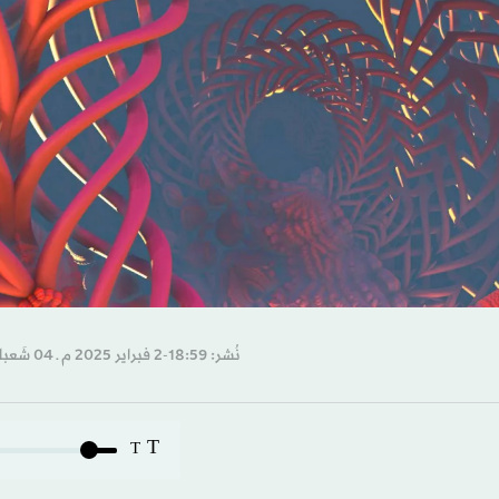
نُشر: 18:59-2 فبراير 2025 م ـ 04 شَعبان 1446 هـ
T
T