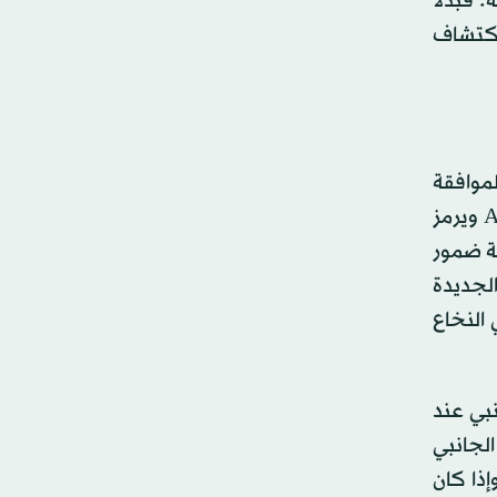
 فبدلاً
اكتشاف
لموافقة
أخيراً على علاج يستهدف طفرة جينية معينة مرتبطة بمرض التصلب الجانبي الضموري Amyotrophic lateral sclerosis‏ ويرمز
جة ضمور
الجديدة
النخاع
سبب التصلب الجانبي عند
 الجانبي
ذا كان