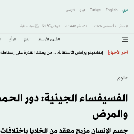
عربي
English
Türkçe
اردو
فارسى
الجمعة,
7 أغسطس 2026
-
23 صفَر 1448 هـ
الرياض
℃
31
سماء صافية
الشرق الأوسط​
العالم
الرأي
ا
طرابزون يكتب صفحة جديدة مع صلاح… استقبال أسطور
آخر الأخبار
علوم
الفسيفساء الجينية: دور الح
والمرض
جسم الإنسان مزيج معقد من الخلايا باختلافات 