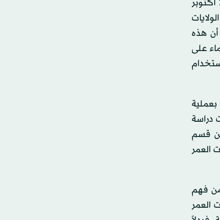
تتوقف عن الانقسام بعد الولادة. لكن الأبحاث الحديثة مثل الدراسة المنشورة في Neuroscience Bulletin في 29 أكتوبر
الولايات
أن هذه
اء على
استخدام
بعملية
 دراسة
يجا، من قسم
 العمر
 من فهم
 العمر