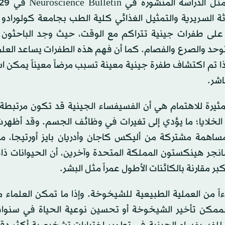
 علم الوراثة السريرية والتمثيل الغذائي كلية الطب بجامعة كولورادو 
وي على طفرات جينية تتراكم مع الوقت، حيث وجد الباحثون 
وحد والصرع والفصام. كما أن فهم هذه الطفرات يساعد العلم
ذا تم اكتشاف طفرة جينية معينة تسبب مرضاً معيناً يمكن 
اشر.
مثيرة للاهتمام هي أن الفسيفساء الجينية قد تكون مرتبطة 
الخلايا؛ ما يؤدي إلى تغيرات في وظائف الجسم. وقد أظهرت
ت في 13 أبريل (نيسان) 2022 في مجلة Nature بمساهمة مشتركة من أليكس كاجان وأدريان بايز أورت
جر هينكستون المملكة المتحدة وآخرين، أن الحيوانات ذات
بر مقارنة بالكائنات الأطول عمراً مثل البشر.
اً من العملية الطبيعية للشيخوخة. وإذا ما تمكن العلماء
لممكن تأخير الشيخوخة أو تحسين نوعية الحياة في سنوات