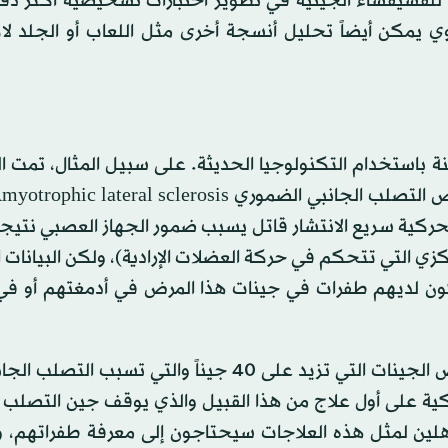
 للفسيفساء الجينية في تطوير اختبارات تشخيصية أكثر دقة.
ي يمكن أيضاً تحليل أنسجة أخرى مثل اللعاب أو الجلد ل
ة باستخدام التكنولوجيا الحديثة. على سبيل المثال، تمت ا
لأعصاب الحركية سريع الانتشار قاتل يسبب ضمور الجهاز العصبي نتي
كزي التي تتحكم في حركة العضلات الإرادية)، ولكن البيانات 
ون لديهم طفرات في جينات هذا المرض في أدمغتهم أو في 
وهذا مهم لأن العلماء يعملون على علاجات تستهدف بعض الجينات التي تزيد على 40 جيناً والتي ت
اء والدواء الأميركية على أول علاج من هذا القبيل والذي يوقف جين التصلب
ن لمثل هذه العلاجات سيحتاجون إلى معرفة طفراتهم، وإ