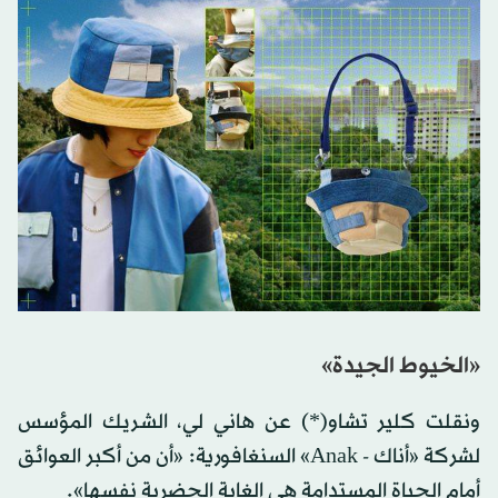
«الخيوط الجيدة»
ونقلت كلير تشاو(*) عن هاني لي، الشريك المؤسس
لشركة «أناك - Anak» السنغافورية: «أن من أكبر العوائق
أمام الحياة المستدامة هي الغابة الحضرية نفسها».