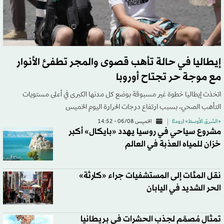
إيطاليا في حالة تأهب قصوى والمجر تطفئ الأنوار
مع موجة حر تجتاح أوروبا
اتخذت ‌إيطاليا خطوة غير مسبوقة بوضع كل مدنها الكبرى في أعلى مستويات
التأهب الصحي، بسبب ارتفاع ​درجات الحرارة اليوم الخميس
«الشرق الأوسط» (روما)
الخميس 06/08 - 14:52
مشروع سياحي في روسيا يهدد «بايكال» أكبر
خزان للمياه العذبة في العالم
نقل المئات إلى المستشفيات جراء «كارثة»
الحر الشديد في اليابان
تمثال مُصمَّم لجذب الحشرات في بريطانيا