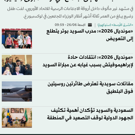
في مشهد غير مألوف داخل أروقة الاجتماعات الرسمية للاتحاد الأوروبي، لفت طفل
رضيع يبلغ من العمر ثلاثة أشهر أنظار الوزراء المجتمعين في لوكسمبورغ.
«الشرق الأوسط» (ستوكهولم)
الجمعة 26/06 - 09:59
«مونديال 2026»: مدرب السويد بوتر يتطلع
إلى التعويض
«مونديال 2026»: انتقادات حادة
لإبراهيموفيتش بسبب غيابه عن مباراة السويد
مقاتلات سويدية تعترض طائرتين روسيتين
فوق البلطيق
السعودية والسويد تؤكدان أهمية تكثيف
الجهود الدولية لوقف التصعيد في المنطقة