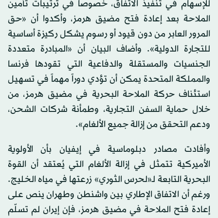
للإسهام في تنفيذ الاتفاق، خصوصاً في ترتيبات تأمين
الملاحة بعد إعادة فتح مضيق هرمز، وأكدوا أن «حق
المرور العابر من دون قيود أو رسوم يشكل ركيزة أساسية
للتجارة الدولية». وأضاف البيان أن «المبادرة متعددة
الجنسيات والمستقلة والدفاعية التي تقودها فرنسا
والمملكة المتحدة يمكن أن تؤدي دوراً مهماً في تسهيل
استئناف حركة الملاحة البحرية في مضيق هرمز، من
خلال حماية السفن التجارية، وطمأنة شركات الشحن،
ودعم التحقق من إزالة جميع الألغام».
وأفادت مصادر دبلوماسية في إيفيان بأن الأولوية
الأميركية تتمثل في إزالة الألغام التي يُعتقد أن القوة
البحرية التابعة لـ«لحرس الثوري» زرعتها في مياه الخليج.
ورغم أن الاتفاق الإطاري بين واشنطن وطهران ينص على
إعادة فتح الملاحة في مضيق هرمز، فإن
إيران
لم تسلّم