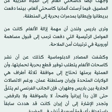
وجهت أيضاً كاسحتي ألغام إلى المياه القريبة من
المضيق، فيما أرسلت ألمانيا كاسحتي ألغام، بينما دفعت
بريطانيا وإيطاليا بمدمرات بحرية إلى المنطقة.
وترى باريس ولندن أن مهمة إزالة الألغام كانت من
العوامل الرئيسية التي دفعت ترمب إلى قبول مساهمة
أوروبية في ترتيبات أمن الملاحة.
وكشفت المصادر الدبلوماسية كذلك عن أن نشر
كاسحات الألغام يتطلب توفير قطع بحرية لحمايتها، وأن
العملية برمتها تحتاج إلى موافقة ثلاثة أطراف هي
الولايات المتحدة وإيران وسلطنة عمان. ورغم الاتصالات
الجارية بين باريس وطهران، فإن الجانب الفرنسي لم يتلقَّ
حتى الآن رداً إيرانياً واضحاً، لا بالموافقة ولا بالرفض.
وتجدر الإشارة إلى أن
إيران
كانت قد هددت سابقاً
باستهداف أي قوة أوروبية تُنشر في المضيق.