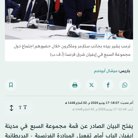
ترمب يشير بيده بجانب ستارمر وماكرون خلال حضورهم اجتماع دول
مجموعة السبع في إيفيان شرق فرنسا (أ.ف.ب)
باريس:
ميشال أبونجم
آخر تحديث: 18:07-17 يونيو 2026 م ـ 02 مُحرَّم 1448 هـ
T
T
نُشر: 12:45-17 يونيو 2026 م ـ 02 مُحرَّم 1448 هـ
يفتح البيان الصادر عن قمة مجموعة السبع في مدينة
إيفيان الباب أمام تفعيل المبادرة الفرنسية - البريطانية