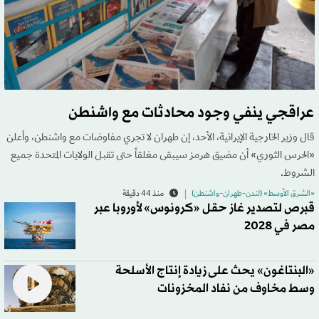
عراقجي ينفي وجود محادثات مع واشنطن
قال وزير الخارجية الإيرانية، الأحد، إن طهران لا تجري مفاوضات مع واشنطن، وأعلن
«الحرس الثوري» أن مضيق هرمز سيبقى مغلقاً حتى تقبل الولايات المتحدة جميع
الشروط.
«الشرق الأوسط» (لندن-طهران-واشنطن)
منذ 44 دقيقة
قبرص لتصدير غاز حقل «كرونوس» لأوروبا عبر
مصر في 2028
«البنتاغون» يحث على زيادة إنتاج الأسلحة
وسط مخاوف من نفاد المخزونات