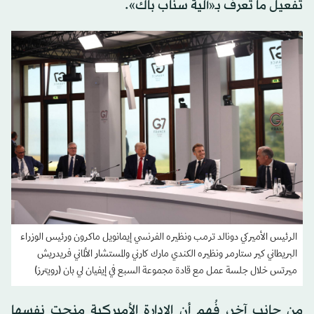
تفعيل ما تُعرف بـ«آلية سناب باك».
الرئيس الأميركي دونالد ترمب ونظيره الفرنسي إيمانويل ماكرون ورئيس الوزراء
البريطاني كير ستارمر ونظيره الكندي مارك كارني والمستشار الألماني فريدريش
ميرتس خلال جلسة عمل مع قادة مجموعة السبع في إيفيان لي بان (رويترز)
من جانب آخر، فُهم أن الإدارة الأميركية منحت نفسها