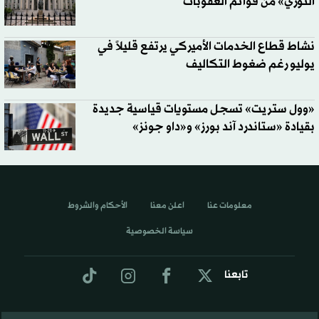
الثوري» من قوائم العقوبات
نشاط قطاع الخدمات الأميركي يرتفع قليلاً في
يوليو رغم ضغوط التكاليف
«وول ستريت» تسجل مستويات قياسية جديدة
بقيادة «ستاندرد آند بورز» و«داو جونز»
معلومات عنا
اعلن معنا
الأحكام والشروط
سياسة الخصوصية
تابعنا