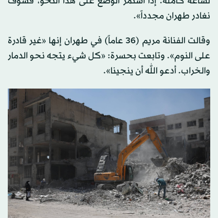
لساعة كاملة. إذا استمر الوضع على هذا النحو، فسوف
نغادر طهران مجدداً».
وقالت الفنانة مريم (36 عاماً) في طهران إنها «غير قادرة
على النوم». وتابعت بحسرة: «كل شيء يتجه نحو الدمار
والخراب. أدعو الله أن ينجينا».