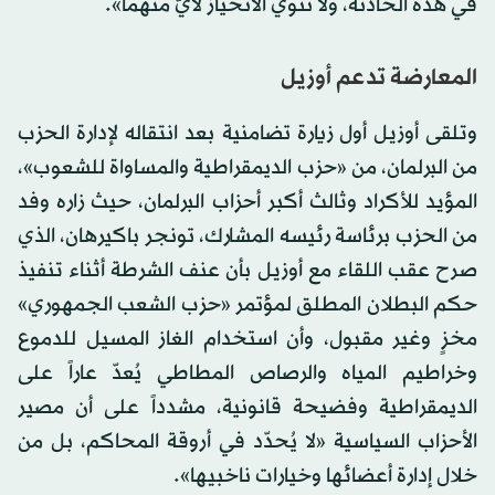
في هذه الحادثة، ولا ننوي الانحياز لأيّ منهما».
المعارضة تدعم أوزيل
وتلقى أوزيل أول زيارة تضامنية بعد انتقاله لإدارة الحزب
من البرلمان، من «حزب الديمقراطية والمساواة للشعوب»،
المؤيد للأكراد وثالث أكبر أحزاب البرلمان، حيث زاره وفد
من الحزب برئاسة رئيسه المشارك، تونجر باكيرهان، الذي
صرح عقب اللقاء مع أوزيل بأن عنف الشرطة أثناء تنفيذ
حكم البطلان المطلق لمؤتمر «حزب الشعب الجمهوري»
مخزٍ وغير مقبول، وأن استخدام الغاز المسيل للدموع
وخراطيم المياه والرصاص المطاطي يُعدّ عاراً على
الديمقراطية وفضيحة قانونية، مشدداً على أن مصير
الأحزاب السياسية «لا يُحدّد في أروقة المحاكم، بل من
خلال إدارة أعضائها وخيارات ناخبيها».