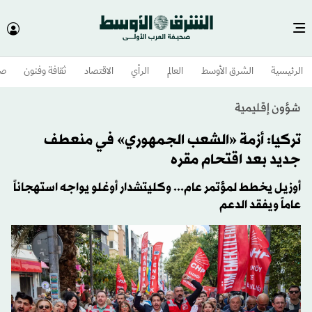
الرئيسية
الشرق الأوسط​
العالم
الرأي
الاقتصاد
ثقافة وفنون
صح
شؤون إقليمية
تركيا: أزمة «الشعب الجمهوري» في منعطف
جديد بعد اقتحام مقره
أوزيل يخطط لمؤتمر عام... وكليتشدار أوغلو يواجه استهجاناً
عاماً ويفقد الدعم