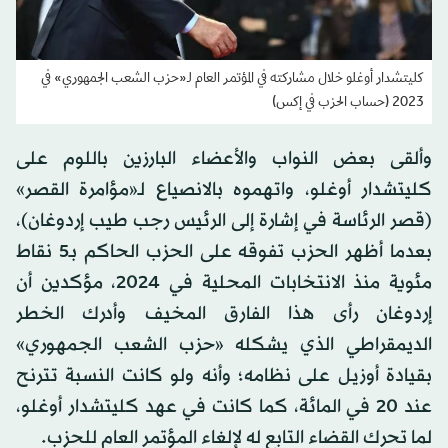
كليتشدار أوغلو خلال مشاركته في المؤتمر العام لـ«حزب الشعب الجمهوري» في
2023 (حساب الحزب في إكس)
وألقى بعض النواب والأعضاء البارزين باللوم على
كليتشدار أوغلو، واتهموه بالانصياع لـ«مؤامرة القصر»
(قصر الرئاسة في إشارة إلى الرئيس رجب طيب إردوغان)،
بعدما أظهر الحزب تفوقه على الحزب الحاكم بـ5 نقاط
مئوية منذ الانتخابات المحلية في 2024، مؤكدين أن
إردوغان رأى هذا الفارق المخيف وأدرك الخطر
الديمقراطي الذي يشكله «حزب الشعب الجمهوري»
بقيادة أوزيل على نظامه؛ وأنه ولو كانت النسبة تترنح
عند 20 في المائة، كما كانت في عهد كليتشدار أوغلو،
لما تحرك القضاء التابع له لإلغاء المؤتمر العام للحزب.