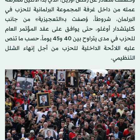
وكشفت مصادر عن رفض أوزيل، الذي بدأ الاثنين ممارسة
عمله من داخل غرفة المجموعة البرلمانية للحزب في
البرلمان، شروطاً، وُصفت بـ«التعجيزية» من جانب
كليتشدار أوغلو، حتى يوافق على عقد المؤتمر العام
للحزب في مدى يتراوح بين 40 و45 يوماً، حسب ما تنص
عليه اللائحة الداخلية للحزب من أجل إنهاء الشلل
التنظيمي.