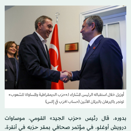
أوزيل خلال استقباله الرئيس المشارك لـ«حزب الديمقراطية والمساواة للشعوب»
تونجر باكيرهان بالبرلمان الاثنين (حساب الحزب في إكس)
بدوره، قال رئيس «حزب الجيد» القومي، موساوات
درويش أوغلو، في مؤتمر صحافي بمقر حزبه في أنقرة،