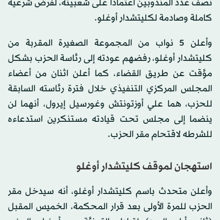
نصف عدد المندوبين اعتماداً على شعبيته، لفرض شرعية
كاملة وصادمة لكليتشدار أوغلو.
وأعلن 5 نواب من المجموعة الصغيرة المقربة من
كليتشدار أوغلو، رفضهم عودته إلى رئاسة الحزب بشكل
مؤقت عن طريق القضاء، كما أعلن اثنان من أعضاء
المجلس المركزي التنفيذي خلال فترة رئاسته السابقة
للحزب، هما علي أوزتونتش وغورسيل إيرول، أنهما لن
ينضما إلى مجلس تحت قيادته مستنكرين استدعاءه
للشرطه لاقتحام مقر الحزب.
استهجان لموقف كليتشدار أوغلو
وأعلن متحدث باسم كليتشدار أوغلو، أنه سيدخل مقر
الحزب للمرة الأولى بعد قرار المحكمة، الخميس المقبل