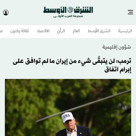
الرئيسية
الشرق الأوسط​
العالم
الرأي
الاقتصاد
ثقافة وفنون
صح
شؤون إقليمية
ترمب: لن يتبقَّى شيء من إيران ما لم توافق على
إبرام اتفاق