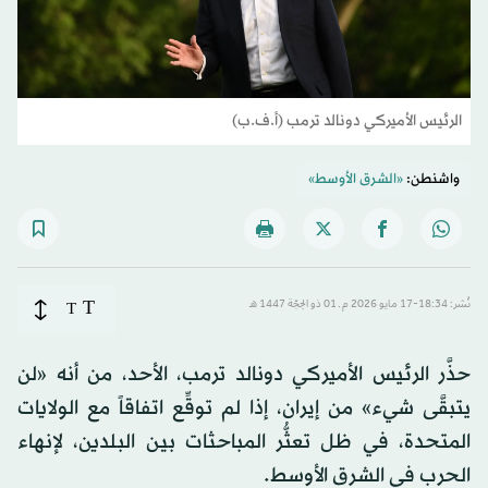
الرئيس الأميركي دونالد ترمب (أ.ف.ب)
واشنطن:
«الشرق الأوسط»
T
نُشر: 18:34-17 مايو 2026 م ـ 01 ذو الحِجّة 1447 هـ
T
حذَّر الرئيس الأميركي دونالد ترمب، الأحد، من أنه «لن
يتبقَّى شيء» من إيران، إذا لم توقِّع اتفاقاً مع الولايات
المتحدة، في ظل تعثُّر المباحثات بين البلدين، لإنهاء
الحرب في الشرق الأوسط.