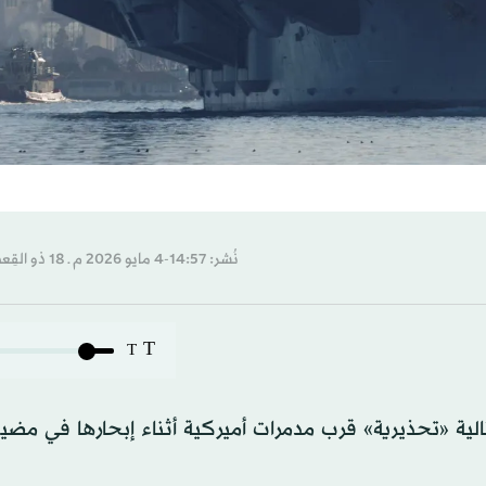
نُشر: 14:57-4 مايو 2026 م ـ 18 ذو القِعدة 1447 هـ
T
T
تالية «تحذيرية» قرب مدمرات أميركية أثناء إبحارها في مض