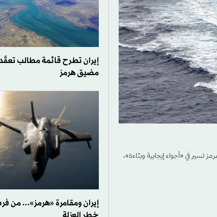
إيران تطرح قائمة مطالب تعقّ
مضيق هرمز
مز تسير في «أجواء إيجابية وبنّاءة»،
إيران ومقامرة «هرمز»... من فر
خطر العزلة