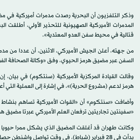
وذكر التلفزيون أن البحرية رصدت مدمرات أميركية في 
المدمرات الأميركية الصهيونية للتحذير الأولي، أطلقت ا
قتالية في محيط سفن العدو المعتدية».
من جهته، أعلن الجيش الأميركي، الاثنين، أن عددا من مد
السفن عبر مضيق هرمز الحيوي، وفق «وكالة الصحافة الفر
وقالت القيادة المركزية الأميركية (سنتكوم) في بيان، إ
هرمز لدعم (مشروع الحرية)»، في إشارة إلى العملية التي أعل
وأضافت «سنتكوم» أن «القوات الأميركية تساهم بنشاط في 
«سفينتين تجاريتين ترفعان العلم الأميركي عبرتا مضيق هر
وكانت طهران قد أغلقت المضيق الذي يشكل ممرا حيويا لشح
بدأت في 28 فبراير (شباط)، في وقت تواصل واشنطن حصارها للموانئ الإيرانية.