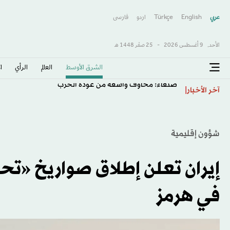
عربي
English
Türkçe
اردو
فارسى
الأحد,
9 أغسطس 2026
-
25 صفَر 1448 هـ
الشرق الأوسط​
العالم
الرأي
ا
صنعاء: مخاوف واسعة من عودة الحرب
آخر الأخبار
شؤون إقليمية
إيران تعلن إطلاق صواريخ «تح
في هرمز