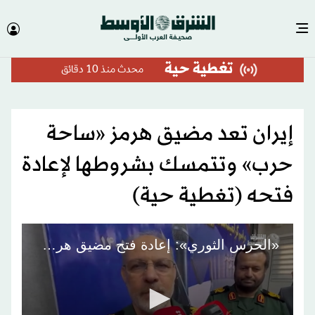
تغطية حية
محدث
منذ 10 دقائق
إيران تعد مضيق هرمز «ساحة
حرب» وتتمسك بشروطها لإعادة
فتحه (تغطية حية)
«الحرس الثوري»: إعادة فتح مضيق هرمز لا علاقة لها بالمفاوضات