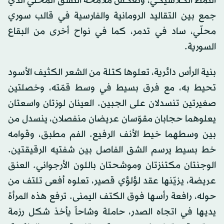
النمط الكلاسيكي، وتعكس ملامحه النسق المحلّي الذي
جمع بين التقاليد الرومانية والفارسية في قالب سوري
محلّي، ساد في تدمر، كما في نواح أخرى من البقاع
السورية.
بنية الرأس دائرية، تعلوها كتلة من الشعر الكثيف الأسود
تحيط به، مع فرق بسيط في وسط قمّته، وخصلتين
صغيرتين تنسدلان على الجبين. العينان لوزتان واسعتان
يعلوهما حجابان مقوّسان عريضان منفصلان، ينسدل من
بين وسطهما خيط الأنف الرفيع. الفم مطبق، وقوامه
خط بسيط يرسم الشق الفاصل بين شفتيه الرقيقتين.
الوجنتان مكتنزتان وموشحتان باللون الأرجواني. العنق
عريضة، يزيّنها عقد لؤلؤي قصير، تعلوه أفعى تلتف من
حوله، رافعة رأسها فوق الكتف اليمنى. ترفع هذه المرأة
يديها في اتجاه الصدر، حاملة وشاحاً يأخذ شكل رزمة