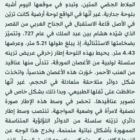
المِلاط الجصّي المتين، وتبدو في موقعها اليوم أشبه
بلوحة جدارية، غير أنّها في الواقع لوحة أرضية كانت تزيّن
في الأصل قاعة الاستقبال في الجناح الغربي من القصر
الذي شيّده هشام بين عبد الملك في عام 727، وتتميّز
بضخامتها الاستثنائية، إذ يبلغ طولها 5.21 متر، وعرضها
4.43 متر. يحيط بهذه اللوحة إطار زخرفي عريض تزينه
سلسلة لولبية من الأغصان المورقة، تتدلّى منها عناقيد
من العنب الأحمر. حُوّرت هذه الأغصان هندسياً، واتخذت
شكل دوائر متلاحقة متعادلة في الحجم، غير أنّها
حافظت على ثقلها الطبيعي، وبدا ذلك بشكل خاص في
تصوير عناقيدها. تحضر في وسط هذه الإطار صورة
نصفية لامرأة في وضعية المواجهة، تنتصب وسط إطار
دائري تزيّنه سلسلة من الدوائر اللؤلؤية المتناسقة
الممهورة بأشكال نباتية منمنمة. يخرج هذا الوجه عن