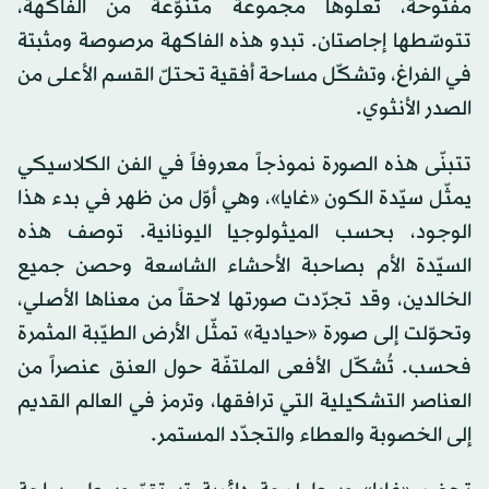
مفتوحة، تعلوها مجموعة متنوّعة من الفاكهة،
تتوسّطها إجاصتان. تبدو هذه الفاكهة مرصوصة ومثبتة
في الفراغ، وتشكّل مساحة أفقية تحتلّ القسم الأعلى من
الصدر الأنثوي.
تتبنّى هذه الصورة نموذجاً معروفاً في الفن الكلاسيكي
يمثّل سيّدة الكون «غايا»، وهي أوّل من ظهر في بدء هذا
الوجود، بحسب الميثولوجيا اليونانية. توصف هذه
السيّدة الأم بصاحبة الأحشاء الشاسعة وحصن جميع
الخالدين، وقد تجرّدت صورتها لاحقاً من معناها الأصلي،
وتحوّلت إلى صورة «حيادية» تمثّل الأرض الطيّبة المثمرة
فحسب. تُشكّل الأفعى الملتفّة حول العنق عنصراً من
العناصر التشكيلية التي ترافقها، وترمز في العالم القديم
إلى الخصوبة والعطاء والتجدّد المستمر.