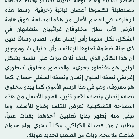
تحضر «غايا» وسط لوحة دائرية تستقرّ وسط مساحة
مستطيلة تكسوها أغصان نباتية زخرفية. وسط هذه
الزخارف، في القسم الأعلى من هذه المساحة، فوق هامة
الأرض الأم، يطلّ مخلوقان غرائبيان متشابهان في
الشكل، لكل منهما رأس إنسان عاري الصدر، وساقا تنين
ذي جثة ضخمة تعلوها الزعانف. رأى دانيال شلومبرجير
أن هذا الكائن الذي يلتف ثلاث مرات على نفسه بشكل
لولبي هو «قنطور بحري»، والقنطور مخلوق أسطوري
إغريقي نصفه العلوي إنسان ونصفه السفلي حصان، كما
هو معروف، وهو في هذا الرسم الأموي كما يبدو مخلوق
نصفه إنسان ونصفه الآخر تنين. الجزء الأسفل من هذه
المساحة التشكيلية تعرض للتلف وضاع للأسف، وما
تبقّى منه يُظهر بقايا ثعلبين، أحدهما يقتات عنباً،
وطيرين من فصيلة الكراكي، وكلباً يجري وراء حيوان
ضاعت ملامحه، وبات من الصعب تحديد هويّته.