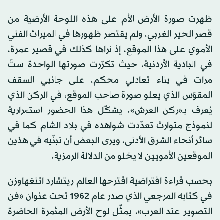
ظهرت صورة الأرض الأم على هذه اللوحة الأرضية من
قصر الحير الغربي، ولم يقتصر ظهورها في الميراث الفني
الأموي على هذا الموقع، إذ نراها كذلك في قصير عمرة،
في البادية الأردنية، حيث تكرّرت صورتها الواحدة ستّ
مرات في بناء تعادلي محكم، على جانبي السقف
المقوّس الذي يعلو صورة صاحب الموقع، في الركن الذي
يُعرف بـ«ركن العرش». يشكّل هذا الحضور استمرارية
لنموذج متوارث تعدّدت شواهده في بلاد الشام كما في
سائر أنحاء الشرق الأدنى، ويرى البعض أن تبنّيه في هذين
الموقعين الأمويين لا يخلو من الدلالة الرمزية.
بحسب قراءة افتراضية اقترحها العالم ريتشارد اتنغهاوزن
في كتابه المرجعي الذي صدر عام 1962 تحت عنوان «فن
التصوير عند العرب»، يمثّل لوح الأرض المثمرة الحاضرة