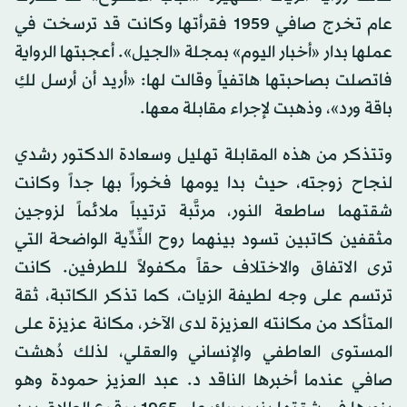
عام تخرج صافي 1959 فقرأتها وكانت قد ترسخت في
عملها بدار «أخبار اليوم» بمجلة «الجيل». أعجبتها الرواية
فاتصلت بصاحبتها هاتفياً وقالت لها: «أريد أن أرسل لكِ
باقة ورد»، وذهبت لإجراء مقابلة معها.
وتتذكر من هذه المقابلة تهليل وسعادة الدكتور رشدي
لنجاح زوجته، حيث بدا يومها فخوراً بها جداً وكانت
شقتهما ساطعة النور، مرتَّبة ترتيباً ملائماً لزوجين
مثقفين كاتبين تسود بينهما روح النِّدِّية الواضحة التي
ترى الاتفاق والاختلاف حقاً مكفولاً للطرفين. كانت
ترتسم على وجه لطيفة الزيات، كما تذكر الكاتبة، ثقة
المتأكد من مكانته العزيزة لدى الآخر، مكانة عزيزة على
المستوى العاطفي والإنساني والعقلي، لذلك دُهشت
صافي عندما أخبرها الناقد د. عبد العزيز حمودة وهو