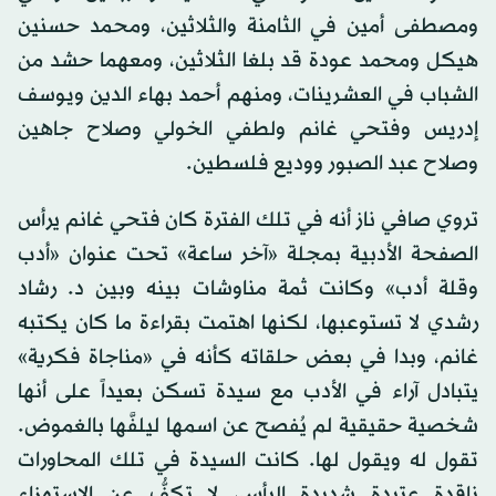
ومصطفى أمين في الثامنة والثلاثين، ومحمد حسنين
هيكل ومحمد عودة قد بلغا الثلاثين، ومعهما حشد من
الشباب في العشرينات، ومنهم أحمد بهاء الدين ويوسف
إدريس وفتحي غانم ولطفي الخولي وصلاح جاهين
وصلاح عبد الصبور ووديع فلسطين.
تروي صافي ناز أنه في تلك الفترة كان فتحي غانم يرأس
الصفحة الأدبية بمجلة «آخر ساعة» تحت عنوان «أدب
وقلة أدب» وكانت ثمة مناوشات بينه وبين د. رشاد
رشدي لا تستوعبها، لكنها اهتمت بقراءة ما كان يكتبه
غانم، وبدا في بعض حلقاته كأنه في «مناجاة فكرية»
يتبادل آراء في الأدب مع سيدة تسكن بعيداً على أنها
شخصية حقيقية لم يُفصح عن اسمها ليلفَّها بالغموض.
تقول له ويقول لها. كانت السيدة في تلك المحاورات
ناقدة عتيدة شديدة البأس، لا تكفُّ عن الاستهزاء