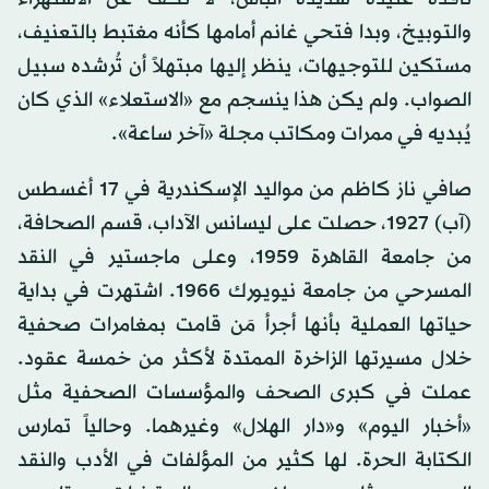
والتوبيخ، وبدا فتحي غانم أمامها كأنه مغتبط بالتعنيف،
مستكين للتوجيهات، ينظر إليها مبتهلاً أن تُرشده سبيل
الصواب. ولم يكن هذا ينسجم مع «الاستعلاء» الذي كان
يُبديه في ممرات ومكاتب مجلة «آخر ساعة».
صافي ناز كاظم من مواليد الإسكندرية في 17 أغسطس
(آب) 1927، حصلت على ليسانس الآداب، قسم الصحافة،
من جامعة القاهرة 1959، وعلى ماجستير في النقد
المسرحي من جامعة نيويورك 1966. اشتهرت في بداية
حياتها العملية بأنها أجرأ مَن قامت بمغامرات صحفية
خلال مسيرتها الزاخرة الممتدة لأكثر من خمسة عقود.
عملت في كبرى الصحف والمؤسسات الصحفية مثل
«أخبار اليوم» و«دار الهلال» وغيرهما. وحالياً تمارس
الكتابة الحرة. لها كثير من المؤلفات في الأدب والنقد