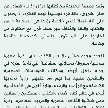
وتعد الطبعة الجديدة من كتابها «رؤى وذات» الصادر عن
«دار الشروق» بالقاهرة تجسيداً لهذه الفكرة، إذ يحتوى
على 40 فصلاً تقدم خلاصة رؤاها في الصحافة والفن
والكتابة والنقد والثقافة عبر نصف قرن، مع حكايات من
تجاربها على المستوى الإنساني كصحفية وناقدة
وكاتبة.
تتعدد وجوه صافي ناز في الكتاب، فهي تارةً محرِّرة
صحفية معروفة بمقالاتها المشاغبة التي تأخذ القارئ في
جولة داخل أروقة ومكاتب المؤسسات الصحفية
والقائمين عليها، بما لهم وما عليهم، راويةً تجاربها
الكاشفة مع الرؤساء والزملاء. وتارةً أخرى هي ناقدة أدبية
تُبحر في عالم كبار الأدباء والكتاب والمفكرين والفنانين
ممن شكَّلوا الثقافة المصرية والعربية المعاصرة. وتارةً