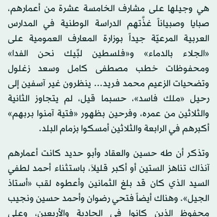
هي وجيلها على مشارف الخامسة عشرة من أعمارهم،
صبايا وصبياناً غذَّتهم الدراسة الوطنية في المدارس
العربية المرعيّة جيداً بوزارة المعارف العمومية على
«الجلاء بالدماء» و«فلسطين لبِّيك نحن الفدا»
ومحفوظات خطب مصطفى كامل وسعد زغلول
وتضحيات الزعيم محمد فريد... ينظرون غير آسفين إلى
رحيل «ملك فاسد»، حسبما قيل، لم يتجاوز الثانية
والثلاثين من عمره، وفرحين بظهور «فتية آمنوا بربهم»
أكبرهم في الرابعة والثلاثين أمسكوا بزمام البلد.
وتذكر أن طه حسين والعقاد وأبو حديد كانت أعمارهم
آنذاك تناهز الستين أو أكبر قليلاَ، باستثناء أحمد لطفي
السيد الذي كان قد بلغ الثمانين وأعطوه لقب «أستاذ
الجيل». وهناك أيضاً فتحي رضوان وأحمد حسين ونجيب
محفوظ الذين كانوا في الحادية والأربعين، وعلي