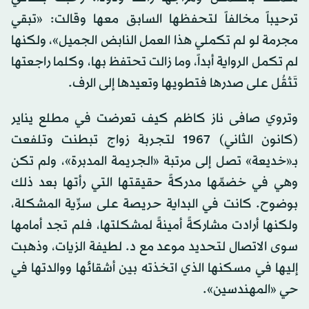
ترحيباً مخالفاً لتحفظها السابق معها وقالت: «تبقي
مجرمة لو لم تكملي هذا العمل النابض الجميل»، ولكنها
لم تكمل الرواية أبداً، وما زالت تحتفظ بها، وكلما راجعتها
تَثقُل على صدرها فتطويها وتعيدها إلى الرف.
وتروي صافى ناز كاظم كيف تعرضت في مطلع يناير
(كانون الثاني) 1967 لتجربة زواج تبطنت وتلفعت
بـ«خديعة» تصل إلى مرتبة «الجريمة المدبرة»، ولم تكن
وهي في خضمِّها مدركةً حقيقتها التي رأتها بعد ذلك
بوضوح. كانت في البداية حريصة على سرِّية المشكلة،
ولكنها أرادت مشاركةً أمينةً لمشكلتها، فلم تجد أمامها
سوى الاتصال لتحديد موعد مع د. لطيفة الزيات، وذهبت
إليها في مسكنها الذي اتخذته بين أشقائها ووالدتها في
حي «المهندسين».