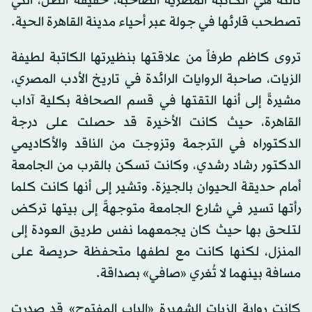
ثالثة هي الكاتبة المصرية الصاخبة، خفيفة الظل، التي
تصطحب قارئها في جولة عبر أحياء مدينة القاهرة الحية.
تروى كاظم طرفاً من علاقتها بنظيرتها الكاتبة لطيفة
الزيات، صاحبة الروايات الرائدة في تاريخ الأدب المصري،
مشيرةً إلى أنها التقتها في قسم الصحافة بكلية آداب
القاهرة، حيث كانت الأخيرة قد حصلت على درجة
الدكتوراه في الترجمة وتزوجت من الناقد والأكاديمي
الدكتور رشاد رشدي، وكانت تسكن بالقرب من الجامعة
أمام حديقة الحيوان بالجيزة. وتشير إلى أنها كانت كلما
رأتها تسير في شارع الجامعة متوجهةً إلى بيتها تركض
لتلحق بها حيث كان يجمعهما نفس طريق العودة إلى
المنزل، لكنها كانت مع لطفها متحفظة حريصة على
مسافة بينهما لا تُغري «صافي» بصداقة.
كانت رواية الزيات الشهيرة «الباب المفتوح» قد صدرت