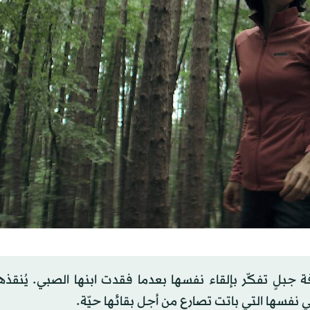
لٍ تفكّر بإلقاء نفسها بعدما فقدت ابنها الصبي. يُنقذها
ي نفسها التي باتت تصارع من أجل بقائها حيّة.