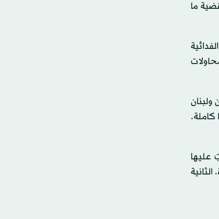
نيا لها حتى عام 1989 الذي كانت القضية ما
لفدائية
محاولات
 ولبنان
 كاملة.
 أولسن من أرشيف ضخم للتلفزيون السويدي (SVT) وانكبّ عليها
الثانية