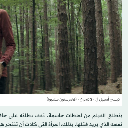
كيلسي أسبيل في «لا تتحركي» (هامرستون ستديوز)
ينطلق الفيلم من لحظات حاسمة. تقف بطلته على حافة جب
نفسه الذي يريد قتلها. بذلك، المرأة التي كادت أن تنتحر ه