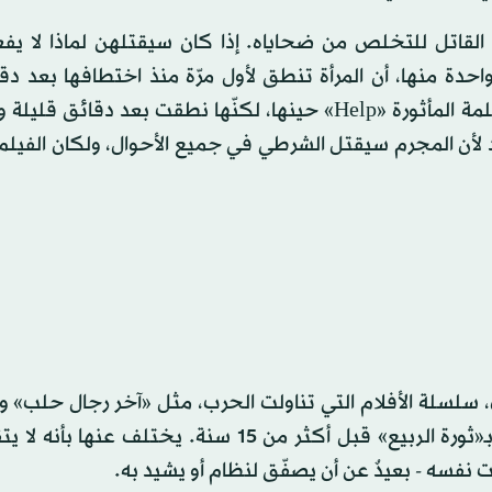
ا القاتل للتخلص من ضحاياه. إذا كان سيقتلهن لماذا لا يف
حدة منها، أن المرأة تنطق لأول مرّة منذ اختطافها بعد دق
اكتشاف شرطي للحالة المريبة. لم تستطع أن تنطق بالكلمة المأثورة «Help» حينها، لكنّها نطقت بعد دق
د لأن المجرم سيقتل الشرطي في جميع الأحوال، ولكان الفيلم
، سلسلة الأفلام التي تناولت الحرب، مثل «آخر رجال حلب» و
إلى حمص» و«لأجل سما»، التي دارت في مرحلة ما عُرف بـ«ثورة الربيع» قبل أكثر من 15 سنة. يختل
 نفسه - بعيدٌ عن أن يصفّق لنظام أو يشيد به.