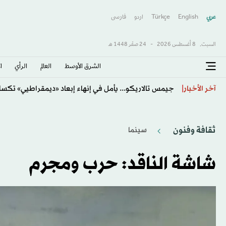
عربي
English
Türkçe
اردو
فارسى
السبت,
8 أغسطس 2026
-
24 صفَر 1448 هـ
الشرق الأوسط​
العالم
الرأي
ا
كيف تبدّلت قواعد الاشتباك بين إسرائيل و«حزب الله»؟
آخر الأخبار
ثقافة وفنون
سينما
شاشة الناقد: حرب ومجرم