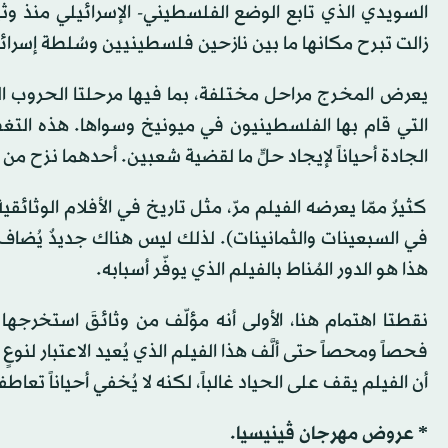
زالت تبرح مكانها ما بين نازحين فلسطينيين وسُلطة إسرائ
يعرض المخرج مراحل مختلفة، بما فيها مرحلتا الحروب الص
التي قام بها الفلسطينيون في ميونيخ وسواها. هذه التغط
الجادة أحياناً لإيجاد حلٍّ ما لقضية شعبين. أحدهما نزح من ق
كثيرٌ ممّا يعرضه الفيلم مرّ، مثل تاريخ في الأفلام الوثائق
في السبعينات والثمانينات). لذلك ليس هناك جديدٌ يُضاف فع
هذا هو الدور المُناط بالفيلم الذي يوفّر أسبابه.
فحصاً ومحصاً حتى ألَّف هذا الفيلم الذي يُعيد الاعتبار لنوع
أن الفيلم يقف على الحياد غالباً، لكنه لا يُخفي أحياناً تع
* عروض مهرجان ڤينيسيا.