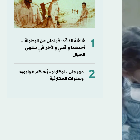
1
شاشة الناقد: فيلمان عن البطولة...
أحدهما واقعي والآخر في منتهى
الخيال
2
مهرجان «لوكارنو» يُحاكم هوليوود
وسنوات المكارثية