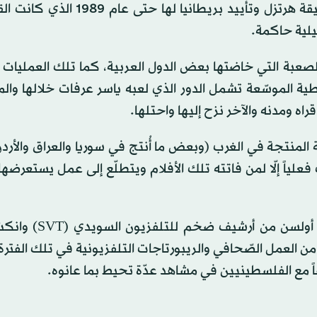
السويدي الذي تابع الوضع الفلسطيني- الإسرائيلي منذ وثيقة هرتزل وتأييد بريطا
يلية حاكمة.
عبة التي خاضتها بعض الدول العربية، كما تلك العمليات ا
ية الموسّعة تشمل الدور الذي لعبه ياسر عرفات خلالها وال
راه ومدنه والآخر نزح إليها واحتلها.
ية المنتجة في الغرب (وبعض ما أُنتج في سوريا والعراق والأردن
لياً إلّا لمن فاتته تلك الأفلام ويتطلّع إلى عمل يستعرضها
نقطتا اهتمام هنا، الأولى أنه مؤلّف من وثائقَ استخرجها
ٍ من العمل الصّحافي والريبورتاجات التلفزيونية في تلك الفترة. 
اطفاً مع الفلسطينيين في مشاهد عدّة تحيط بما عانوه.