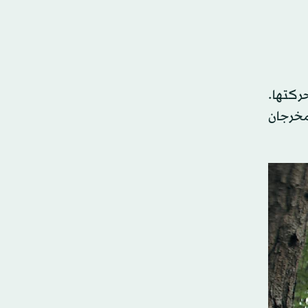
ركتها.
لمخرجان