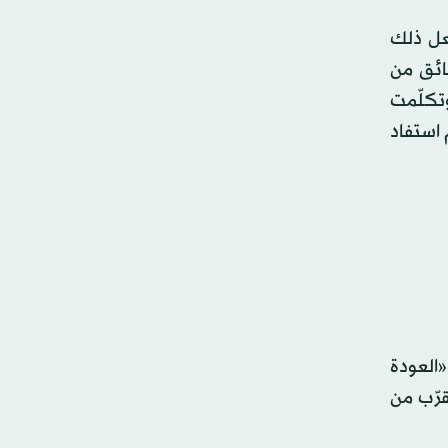
عل ذلك
ائق من
ائق قليلة وتكلّمت
 استفاد
«العودة
ف عنها بأنه لا يتقرّب من