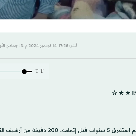
نُشر: 17:26-14 نوفمبر 2024 م ـ 13 جمادي الأول 1446 هـ
T
T
‫
حسب المخرج السويدي غوران أوغو أولسن فإن هذا الفيلم استغرق 5 سنوات قبل إتمامه. 