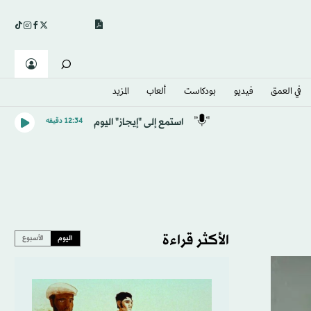
في العمق
فيديو
بودكاست
ألعاب
المزيد
استمع إلى "إيجاز" اليوم
12:34 دقيقه
الأكثر قراءة
اليوم
الأسبوع