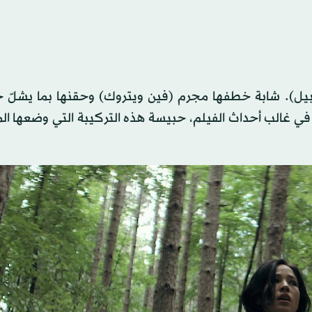
يل). شابة خطفها مجرم (فين ويتروك) وحقنها بما يشلّ ح
 في غالب أحداث الفيلم، حبيسة هذه التركيبة التي وضعها ا