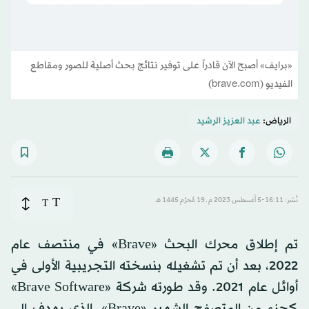
«برايف» أصبح الآن قادراً على توفير نتائج بحث أصلية للصور ومقاطع
الفيديو (brave.com)
الرياض:
عبد العزيز الرشيد
T
نُشر: 16:11-5 أغسطس 2023 م ـ 19 مُحرَّم 1445 هـ
T
تم إطلاق محرك البحث «Brave» في منتصف عام
2022، بعد أن تم تشغيله بنسخته التجريبية الأولى في
أوائل عام 2021. وقد طورته شركة «Brave Software»
كجزء من المتصفح الشهير «Brave»، الذي يهدف إلى