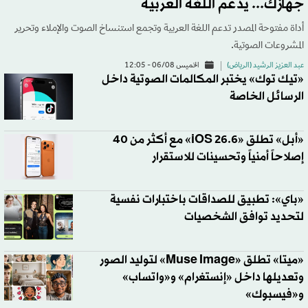
جهازك... يدعم اللغة العربية
أداة مفتوحة المصدر تدعم اللغة العربية وتجمع استنساخ الصوت والإملاء وتحرير
المشروعات الصوتية.
عبد العزيز الرشيد (الرياض)
الخميس 06/08 - 12:05
«تيك توك» يختبر المكالمات الصوتية داخل
الرسائل الخاصة
«أبل» تطلق «iOS 26.6» مع أكثر من 40
إصلاحاً أمنياً وتحسينات للاستقرار
«باي»: تطبيق للصداقات باختبارات نفسية
لتحديد توافق الشخصيات
«ميتا» تطلق «Muse Image» لتوليد الصور
وتعديلها داخل «إنستغرام» و«واتساب»
و«فيسبوك»