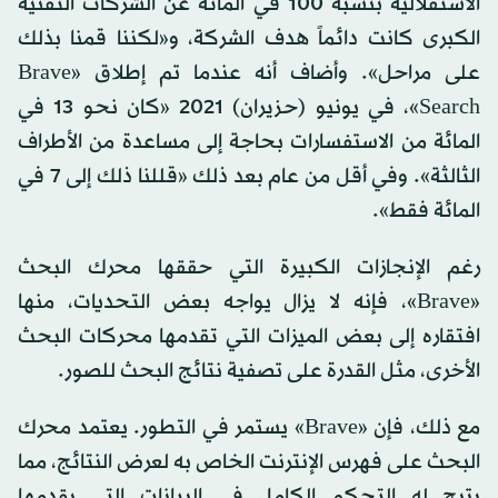
الاستقلالية بنسبة 100 في المائة عن الشركات التقنية
الكبرى كانت دائماً هدف الشركة، و«لكننا قمنا بذلك
على مراحل». وأضاف أنه عندما تم إطلاق «Brave
Search»، في يونيو (حزيران) 2021 «كان نحو 13 في
المائة من الاستفسارات بحاجة إلى مساعدة من الأطراف
الثالثة». وفي أقل من عام بعد ذلك «قللنا ذلك إلى 7 في
المائة فقط».
رغم الإنجازات الكبيرة التي حققها محرك البحث
«Brave»، فإنه لا يزال يواجه بعض التحديات، منها
افتقاره إلى بعض الميزات التي تقدمها محركات البحث
الأخرى، مثل القدرة على تصفية نتائج البحث للصور.
مع ذلك، فإن «Brave» يستمر في التطور. يعتمد محرك
البحث على فهرس الإنترنت الخاص به لعرض النتائج، مما
يتيح له التحكم الكامل في البيانات التي يقدمها