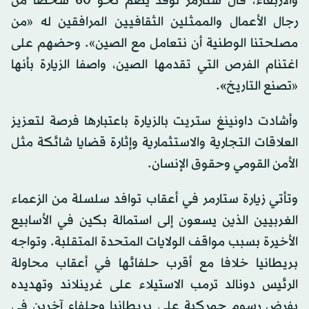
والأربعاء، قال ستارمر لوفد يضم نحو 60 شخصا من
رجال الأعمال والممثلين الثقافيين المرافقين له «من
مصلحتنا الوطنية أن نتعامل مع الصين». وحضهم على
اغتنام الفرص التي تقدمها الصين، واصفا الزيارة بأنها
«تصنع التاريخ
»
.
وأشادت داونينغ ستريت بالزيارة باعتبارها فرصة لتعزيز
العلاقات التجارية والاستثمارية وإثارة قضايا شائكة مثل
الأمن القومي وحقوق الإنسان.
وتأتي زيارة ستارمر في أعقاب توافد سلسلة من الزعماء
الغربيين الذين يسعون إلى استمالة بكين في الأسابيع
الأخيرة بسبب مواقف الولايات المتحدة المتقلبة. وتواجه
بريطانيا خلافا مع أقرب حلفائها في أعقاب محاولة
الرئيس دونالد ترمب الاستيلاء على غرينلاند وتهديده
بفرض رسوم جمركية على بريطانيا وحلفاء آخرين في