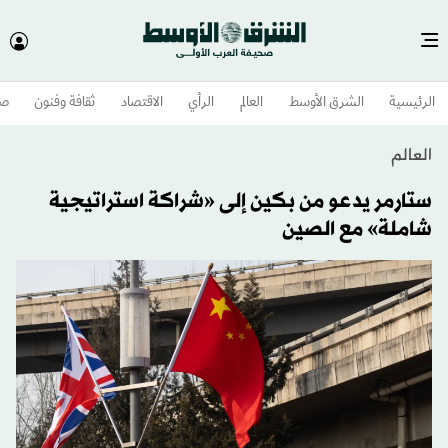
الرئيسية
الشرق الأوسط​
العالم
الرأي
الاقتصاد
ثقافة وفنون
صح
العالم
ستارمر يدعو من بكين إلى «شراكة استراتيجية
شاملة» مع الصين