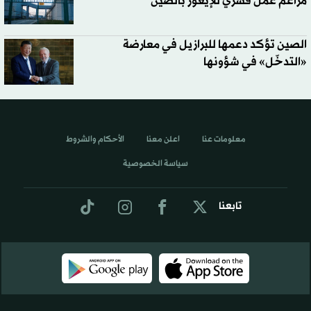
مزاعم عمل قسري للإيغور بالصين
الصين تؤكد دعمها للبرازيل في معارضة
«التدخّل» في شؤونها
معلومات عنا
اعلن معنا
الأحكام والشروط
سياسة الخصوصية
تابعنا