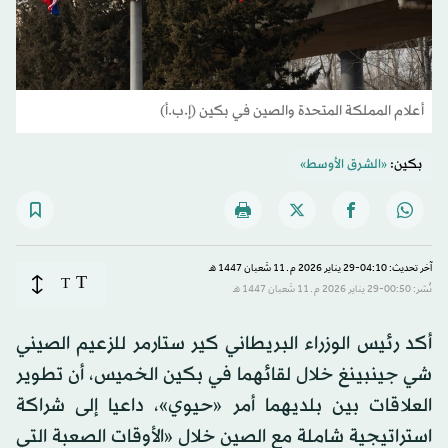
أعلام المملكة المتحدة والصين في بكين (إ.ب.أ)
بكين:
«الشرق الأوسط»
آخر تحديث: 04:10-29 يناير 2026 م ـ 11 شَعبان 1447 هـ
T
T
نُشر: 00:50-29 يناير 2026 م ـ 11 شَعبان 1447 هـ
أكد رئيس الوزراء البريطاني كير ستارمر للزعيم الصيني
شي جينبينغ خلال لقائهما في بكين الخميس، أن تطوير
العلاقات بين بلديهما أمر «حيوي»، داعيا إلى شراكة
استراتيجية شاملة مع الصين خلال «الأوقات الصعبة التي