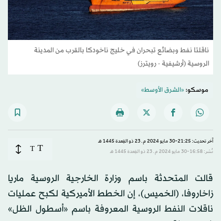
ناقلتا نفط وبضائع تبحران في خليج ناخودكا بالقرب من المدينة
الروسية (أرشيفية - رويترز)
موسكو:
«الشرق الأوسط»
آخر تحديث: 21:25-30 مايو 2024 م ـ 23 ذو القِعدة 1445 هـ
T
T
نُشر: 16:58-30 مايو 2024 م ـ 23 ذو القِعدة 1445 هـ
قالت المتحدثة باسم وزارة الخارجية الروسية ماريا
زاخاروفا، (الخميس)، إن الخطط الأميركية لكبح عمليات
ناقلات النفط الروسية المعروفة باسم «أسطول الظل»