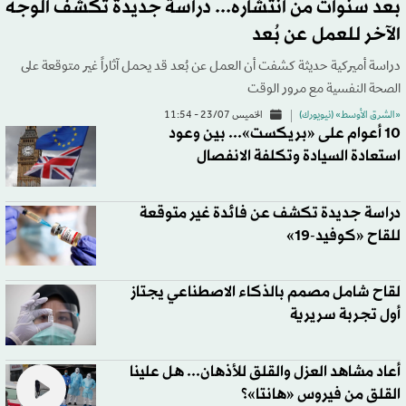
بعد سنوات من انتشاره... دراسة جديدة تكشف الوجه
الآخر للعمل عن بُعد
دراسة أميركية حديثة كشفت أن العمل عن بُعد قد يحمل آثاراً غير متوقعة على
الصحة النفسية مع مرور الوقت
«الشرق الأوسط» (نيويورك)
الخميس 23/07 - 11:54
10 أعوام على «بريكست»... بين وعود
استعادة السيادة وتكلفة الانفصال
دراسة جديدة تكشف عن فائدة غير متوقعة
للقاح «كوفيد-19»
لقاح شامل مصمم بالذكاء الاصطناعي يجتاز
أول تجربة سريرية
أعاد مشاهد العزل والقلق للأذهان... هل علينا
القلق من فيروس «هانتا»؟