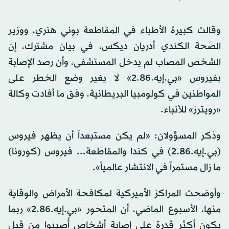
وقالت كبيرة الأطباء في المقاطعة بوني هنري، ووزير
الصحة الكندي أدريان ديكس، في بيان مشترك، إن
الشخص المصاب لم يدخل المستشفى، وأن رصد الإصابة
بفيروس «بي.إيه.2.86» لا يغير وضع الخطر على
المواطنين في كولومبيا البريطانية، وفق ما أفادت وكالة
«رويترز» للأنباء.
وذكر المسؤولان: «لم يكن مستبعداً أن يظهر فيروس
(بي.إيه.2.86) في كندا والمقاطعة... فيروس (كورونا)
ما زال مستمراً في الانتشار عالمياً».
وأوضحت المراكز الأميركية لمكافحة الأمراض والوقاية
منها، الأسبوع الماضي، أن المتحور «بي.إيه.2.86» ربما
يكون أكثر قدرة على إصابة أشخاص أُصيبوا من قبل