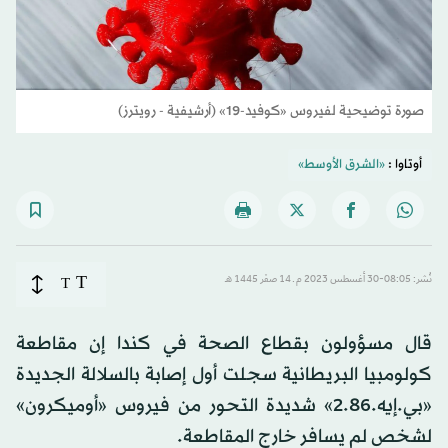
صورة توضيحية لفيروس «كوفيد-19» (أرشيفية - رويترز)
أوتاوا :
«الشرق الأوسط»
T
نُشر: 08:05-30 أغسطس 2023 م ـ 14 صفَر 1445 هـ
T
قال مسؤولون بقطاع الصحة في كندا إن مقاطعة
كولومبيا البريطانية سجلت أول إصابة بالسلالة الجديدة
«بي.إيه.2.86» شديدة التحور من فيروس «أوميكرون»
لشخص لم يسافر خارج المقاطعة.