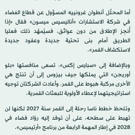
أما المحلّل أنطوان غرونييه المسؤول عن قطاع الفضاء
في شركة الاستشارات «أناليسيس ميسون» فقال «إذا
أُنجِز الإطلاق من دون عوائق، فسيُمهّد ذلك فعليا
الطريق أمام بنى تحتية جديدة وعقود جديدة
لاستكشاف القمر».
وبالإضافة إلى «سبايس إكس»، تسعى منافستها «بلو
أوريجن» التي يملكها جيف بيزوس إلى أن تنتج هي
الأخرى مركبة هبوط على القمر. وأعادت الشركتان توجيه
استراتيجيتهما لإعطاء الأولوية للبعثات القمرية.
وتلحظ خطط ناسا رحلة إلى القمر سنة 2027 لكنها لن
تهبط على سطحه، على أن توفد إليه روّاد فضاء في
2028 في إطار المهمة الرابعة من برنامج «أرتيميس».