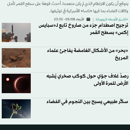
يتوقع أن يكون الارتطام الذي لم يكن متعمدا، أحدث فوهة على سطح القمر تأمل
وكالات الفضاء بما فيها «ناسا» الأميركية في توثيقها.
«الشرق الأوسط» (نيويورك)
الأربعاء 05/08 - 23:35
ترجيح اصطدام جزء من صاروخ تابع لـ«سبايس
إكس» بسطح القمر
«بحر» من الأشكال الغامضة يفاجئ علماء
المريخ
رصدُ غلاف جوّي حول كوكب صخري يُشبه
الأرض للمرة الأولى
سكَّر طبيعي يسبح بين النجوم في الفضاء