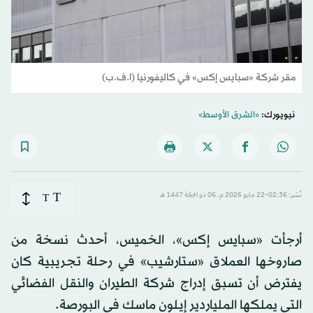
مقر شركة «سبايس إكس» في كاليفورنيا (ا.ف.ب)
نيويورك:
«الشرق الأوسط»
T
نُشر: 02:36-22 مايو 2026 م ـ 06 ذو الحِجّة 1447 هـ
T
أرجأت «سبايس إكس»، الخميس، أحدث نسخة من
صاروخها العملاق «ستارشيب» في رحلة تجريبية كان
يفترض أن تسبق إدراج شركة الطيران والنقل الفضائي
التي يملكها الملياردير إيلون ماسك في البورصة.