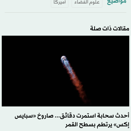
مواضيع
علوم الفضاء
أميركا
مقالات ذات صلة
أحدث سحابة استمرت دقائق... صاروخ «سبايس
إكس» يرتطم بسطح القمر