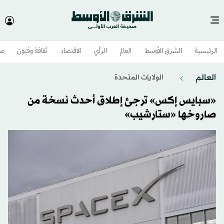
الرئيسية
الشرق الأوسط​
العالم
الرأي
الاقتصاد
ثقافة وفنون
صح
العالم
الولايات المتحدة​
«سبايس إكس» ترجئ إطلاق أحدث نسخة من
صاروخها «ستارشيب»