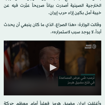
الخارجية الصينية أصدرت بياناً صريحاً عبَّرت فيه عن
خيبة أمل بكين إزاء حرب إيران.
وقالت الوزارة: «هذا الصراع، الذي ما كان ينبغي أن يحدث
أبداً، لا يوجد سبب لاستمراره».
0
seconds
وأغلقت إيران مضيق هرمز فعلياً أمام معظم حركة
of