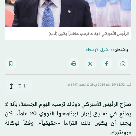
الرئيس الأميركي دونالد ترمب مغادراً بكين (أ.ب)
واشنطن:
«الشرق الأوسط»
T
نُشر: 12:32-15 مايو 2026 م ـ 29 ذو القِعدة 1447 هـ
T
صرّح الرئيس الأميركي دونالد ترمب، اليوم الجمعة، بأنه لا
يمانع في تعليق إيران لبرنامجها النووي 20 عاماً، لكن
يجب أن يكون ذلك التزاماً «حقيقياً»، وفقاً لوكالة
«رويترز».