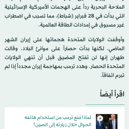
0
الملاحة البحرية رداً على الهجمات الأميركية ‌الإسرائيلية
seconds
التي بدأت في ‌28 فبراير (شباط)، مما تسبب في اضطراب
غير مسبوق في إمدادات الطاقة العالمية.
وأوقفت الولايات المتحدة هجماتها ​على ‌إيران ⁠الشهر
الماضي، ​لكنها بدأت ⁠حصاراً على موانئ البلاد. وقالت
طهران إنها لن تفتح المضيق قبل أن تنهي الولايات
المتحدة الحصار. وهدد ترمب بمهاجمة إيران مجدداً إذا لم
تبرم اتفاقاً.
اقرأ أيضاً
لماذا مُنع ترمب من استخدام هاتفه
الجوال خلال زيارته إلى الصين؟