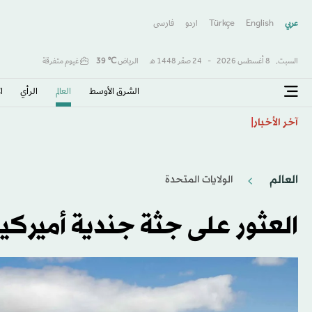
عربي
English
Türkçe
اردو
فارسى
السبت,
8 أغسطس 2026
-
24 صفَر 1448 هـ
الرياض
℃
39
غيوم متفرقة
الشرق الأوسط​
العالم
الرأي
ا
كولومبيا تتحول لليمين وتنصّب حليف ترمب «دي لا إسبرييا
آخر الأخبار
العالم
الولايات المتحدة​
العثور على جثة جندية أميركي