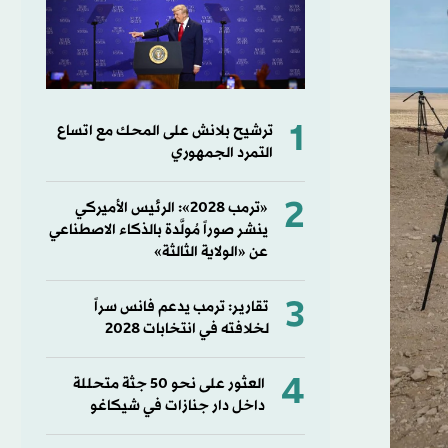
1
ترشيح بلانش على المحك مع اتساع
التمرد الجمهوري
2
«ترمب 2028»: الرئيس الأميركي
ينشر صوراً مُولَّدة بالذكاء الاصطناعي
عن «الولاية الثالثة»
3
تقارير: ترمب يدعم فانس سراً
لخلافته في انتخابات 2028
4
العثور على نحو 50 جثة متحللة
داخل دار جنازات في شيكاغو