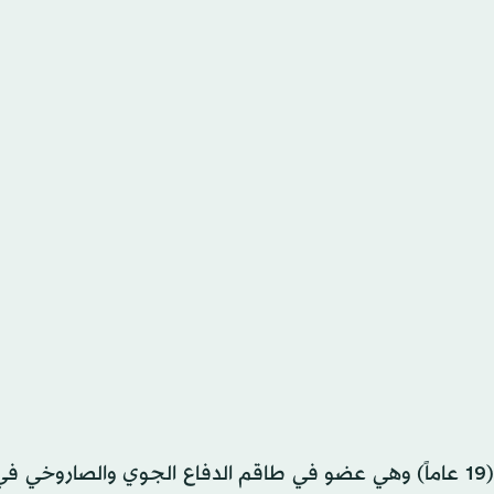
وذكر الجيش أن الجندية اسمها ماريا سيمون كولينجتون (19 عاماً) وهي عضو في طاقم الدفاع الجوي ⁠والصا