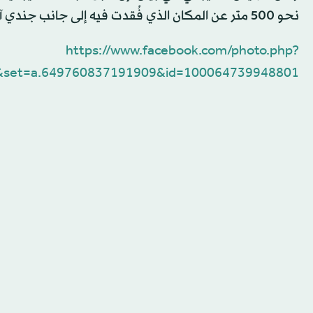
نحو ​500 ‌متر ⁠عن المكان ​الذي فُقدت ⁠فيه إلى جانب جندي آخر عثر على جثه في وقت سابق من الأسبوع.
https://www.facebook.com/photo.php?
&set=a.649760837191909&id=100064739948801