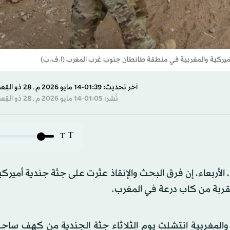
الأميركية والمغربية في منطقة طانطان جنوب غرب المغرب (ا.ف.ب)
آخر تحديث: 01:39-14 مايو 2026 م ـ 28 ذو القِعدة 1447 هـ
نُشر: 01:05-14 مايو 2026 م ـ 28 ذو القِعدة 1447 هـ
T
T
لأربعاء، إن فرق البحث والإنقاذ ​عثرت على جثة جندية أميرك
بة من كاب درعة في المغرب.
والمغربية انتشلت يوم الثلاثاء جثة الجندية ‌من كهف ‌ساح