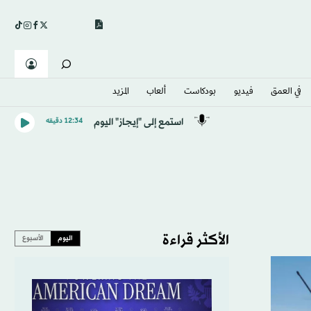
في العمق
فيديو
بودكاست
ألعاب
المزيد
استمع إلى "إيجاز" اليوم
12:34 دقيقه
الأكثر قراءة
اليوم
الأسبوع