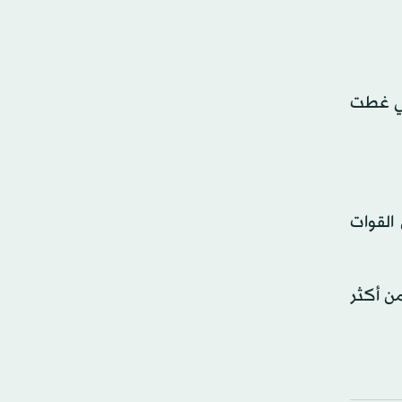
تي غطت
 القوات
من أكثر