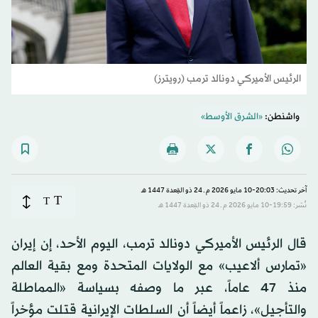
الرئيس الأميركي دونالد ترمب (رويترز)
واشنطن:
«الشرق الأوسط»
آخر تحديث: 20:03-10 مايو 2026 م ـ 24 ذو القِعدة 1447 هـ
T
T
نُشر: 19:59-10 مايو 2026 م ـ 24 ذو القِعدة 1447 هـ
قال الرئيس الأميركي دونالد ترمب، اليوم الأحد، إن إيران
«تمارس ألاعيب» مع الولايات المتحدة ومع بقية العالم
منذ 47 عاماً، عبر ما وصفه بسياسة «المماطلة
والتأجيل»، زاعماً أيضاً أن السلطات الإيرانية قتلت مؤخراً