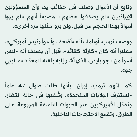
وتابع أن الأموال وصلت في حقائب يد، وأن المسؤولين
الإيرانيين «لم يصدقوا حظهم»، مضيفاً أنهم «لم يروا
أموالاً بهذا الحجم من قبل، ولن يروا مثلها مرة أخرى».
ووصف ترمب، أوباما، بأنه «أضعف وأسوأ رئيس أميركي»،
معتبراً أنه كان «كارثة كقائد»، قبل أن يضيف أنه «ليس
أسوأ من» جو بايدن، الذي أشار إليه بلقبه المعتاد «سليبي
جو».
كما اتهم ترمب، إيران، بأنها ظلت طوال 47 عاماً
«تستنزف الولايات المتحدة»، وتُبقيها في حالة انتظار،
وتقتل الأميركيين عبر العبوات الناسفة المزروعة على
الطرق، وتقمع الاحتجاجات الداخلية.