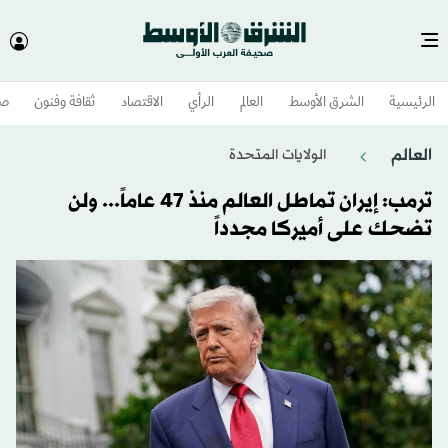
الرئيسية
الشرق الأوسط​
العالم
الرأي
الاقتصاد
ثقافة وفنون
صح
العالم
الولايات المتحدة​
ترمب: إيران تماطل العالم منذ 47 عاماً... ولن
تضحك على أميركا مجدداً