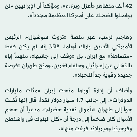
42 ألف متظاهر «أعزل وبريء»، ومؤكداً أن الإيرانيين «لن
يواصلوا الضحك على أميركا العظيمة مجدداً».
وهاجم ترمب، عبر منصة «تروث سوشيال»، الرئيس
الأميركي الأسبق باراك أوباما، قائلاً إنه لم يكن فقط
«متساهلاً» مع إيران، بل «وقف إلى جانبها»، متهماً إياه
بالتخلي عن إسرائيل وحلفاء آخرين، ومنح طهران «فرصة
جديدة وقوية جداً للحياة».
وأضاف أن إدارة أوباما منحت إيران «مئات مليارات
الدولارات»، إلى جانب 1.7 مليار دولار نقداً، قال إنها نُقلت
جواً إلى طهران «بأموال نقدية خضراء»، مدعياً أن حجم
الأموال كان ضخماً إلى درجة أن «كل البنوك في واشنطن
وفرجينيا وميريلاند فرغت منها».