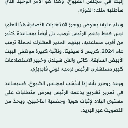
إليك في مجلس الشيوخ، وهذا هو الأمر الوحيد الذي
سأطلبه منك: الفوز».
وبناء عليه؛ يخوض روجرز الانتخابات النصفية هذا العام؛
ليس فقط بدعم الرئيس ترمب، بل أيضاً بمساعدة كثير
من أقرب مساعديه، بينهم المدير المشارك لحملة ترمب
عام 2024، كريس لا سيفيتا، ونائبة كبيرة موظفي البيت
الأبيض السابقة، كاتي والش شيلدز، وخبير الاستطلاعات
كبير مستشاري الرئيس ترمب، توني فابريزي.
ووعد روجرز بأنه إذا انتُخب لمجلس الشيوخ، فسيساعد
في تمرير تشريع يدعمه الرئيس يفرض متطلبات على
مستوى البلاد لإثبات هوية وجنسية الناخبين، ويحدّ من
التصويت عبر البريد.