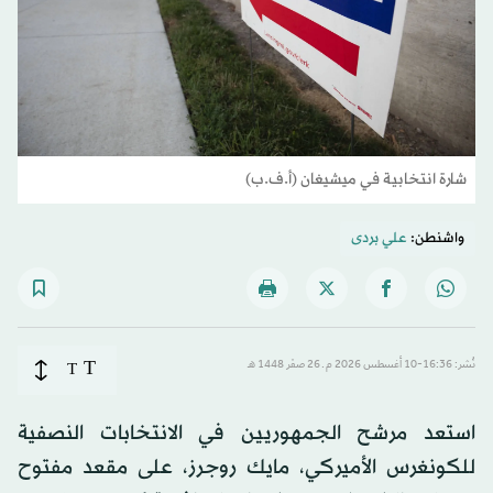
شارة انتخابية في ميشيغان (أ.ف.ب)
واشنطن:
علي بردى
T
نُشر: 16:36-10 أغسطس 2026 م ـ 26 صفَر 1448 هـ
T
استعد مرشح الجمهوريين في الانتخابات النصفية
للكونغرس الأميركي، مايك روجرز، على مقعد مفتوح