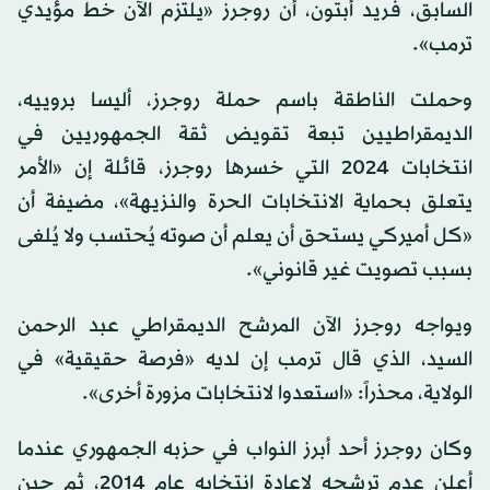
السابق، فريد أبتون، أن روجرز «يلتزم الآن خط مؤيدي
ترمب».
وحملت الناطقة باسم حملة روجرز، أليسا بروييه،
الديمقراطيين تبعة تقويض ثقة الجمهوريين في
انتخابات 2024 التي خسرها روجرز، قائلة إن «الأمر
يتعلق بحماية الانتخابات الحرة والنزيهة»، مضيفة أن
«كل أميركي يستحق أن يعلم أن صوته يُحتسب ولا يُلغى
بسبب تصويت غير قانوني».
ويواجه روجرز الآن المرشح الديمقراطي عبد الرحمن
السيد، الذي قال ترمب إن لديه «فرصة حقيقية» في
الولاية، محذراً: «استعدوا لانتخابات مزورة أخرى».
وكان روجرز أحد أبرز النواب في حزبه الجمهوري عندما
أعلن عدم ترشحه لإعادة انتخابه عام 2014، ثم حين