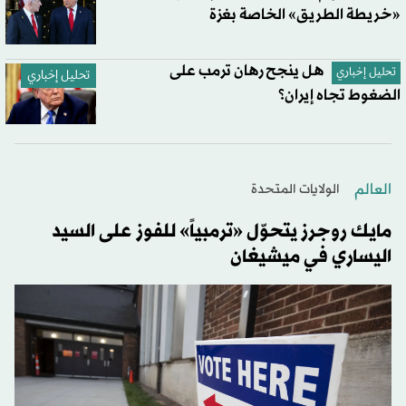
«خريطة الطريق» الخاصة بغزة
هل ينجح رهان ترمب على
تحليل إخباري
تحليل إخباري
الضغوط تجاه إيران؟
العالم
الولايات المتحدة​
مايك روجرز يتحوّل «ترمبياً» للفوز على السيد
اليساري في ميشيغان