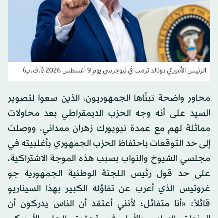
الرئيس الأميركي دونالد ترمب في نيوجرسي يوم 9 أغسطس 2026 (أ.ف.ب)
محاور واضحة تبنّاها الجمهوريون، الذين سعوا لتصوير
السيد على أنه وجه الحزب الديمقراطي بعد محاولات
مماثلة لهم مع عمدة نيويورك زهران ممداني، ووصلت
إلى حد التوقعات باحتفاظ الحزب الجمهوري بأغلبيته في
مجلسي الشيوخ والنواب بسبب هذه الموجة الاشتراكية،
على حد قول رئيس اللجنة الوطنية الجمهورية جو
غروتيس الذي أعرب عن تفاؤله الكبير بهذا السيناريو
قائلاً: «أنا متفائل؛ لأنني أعتقد أن الناس يدركون أن