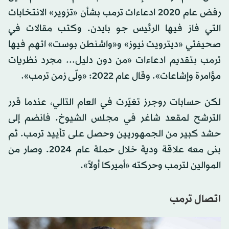
رفض عام 2020 ادعاءات ترمب بشأن «تزوير» الانتخابات
التي فاز فيها الرئيس جو بايدن. وكتب مقالات في
صحيفتي «ديترويت نيوز» و«واشنطن بوست» اتهم فيها
ترمب بتقديم ادعاءات «من دون دليل... مجرد نظريات
مؤامرة وإشاعات». وقال عام 2022: «ولّى زمن ترمب».
لكن حسابات روجرز تغيّرت في العام التالي، عندما قرر
الترشح لمقعد شاغر في مجلس الشيوخ. فانضم إلى
حشد كبير من الجمهوريين وحصل على تأييد ترمب. ثم
بنى معه علاقة ودية خلال حملة عام 2024. وصار من
الموالين لترمب وحركته «أميركا أولاً».
اتصال ترمب