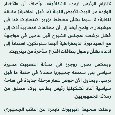
لالتزام الرئيس ترمب الشفافية». وأضاف أن «الأخبار
الواردة من البيت الأبيض الليلة (ما قبل الماضية) مقلقة
للغاية؛ لا سيما بشأن مخطط تزوير الانتخابات هنا في
ميشيغان». ولمح أيضاً إلى أن مخالفات انتخابية أدت إلى
فشل ترشحه لمجلس الشيوخ قبل عامين في مواجهة
مع السيناتورة الديمقراطية أليسا سلوتكين، استناداً إلى
ادعاء بشأن وصول بطاقات اقتراع متأخرة من ديترويت.
ويعكس تحول روجرز في مسألة التصويت مسيرة
سياسي بنى سمعته جمهورياً معتدلاً في حقبة ما قبل
ترمب. ويحاول الآن خوض غمار مرحلة جديدة في ساحة
سياسية أعاد تشكيلها رئيس يطالب بولاء مطلق من
زملائه الجمهوريين.
ونقلت صحيفة «نيويورك تايمز» عن النائب الجمهوري