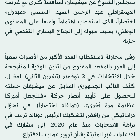
بمجلس الشيوخ عن ميشيغان، لمنافسة كبرى مع غريمه
الديمقراطي عبد الرحمن السيد، المسمى «عبدول»
اختصاراً، الذي استقطب اهتماماً واسعاً على المستوى
الوطني؛ بسبب ميوله إلى الجناح اليساري التقدمي في
حزبه.
وفي محاولة لاستقطاب العدد الأكبر من الأصوات سعياً
إلى الفوز بالمقعد المفتوح من اثنين للولاية المتأرجحة
خلال الانتخابات في 3 نوفمبر (تشرين الثاني) المقبل،
كثف النائب الجمهوري السابق عن ميشيغان حملته
للحصول على تأييد أنصار حركة «فلنجعل أميركا
عظيمة مرة أخرى»، («ماغا» اختصاراً)، في تحوّل
دراماتيكي من رافض لتشكيك الرئيس دونالد ترمب في
نزاهة الانتخابات منذ عام 2020، إلى مشارك في
الادعاءات غير المثبتة بشأن تزوير عمليات الاقتراع.