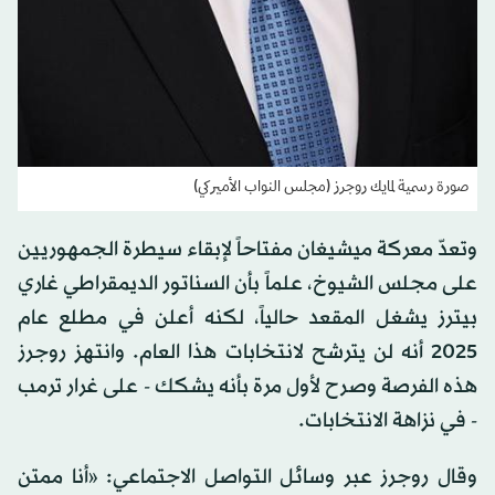
صورة رسمية لمايك روجرز (مجلس النواب الأميركي)
وتعدّ معركة ميشيغان مفتاحاً لإبقاء سيطرة الجمهوريين
على مجلس الشيوخ، علماً بأن السناتور الديمقراطي غاري
بيترز يشغل المقعد حالياً، لكنه أعلن في مطلع عام
2025 أنه لن يترشح لانتخابات هذا العام. وانتهز روجرز
هذه الفرصة وصرح لأول مرة بأنه يشكك - على غرار ترمب
- في نزاهة الانتخابات.
وقال روجرز عبر وسائل التواصل الاجتماعي: «أنا ممتن