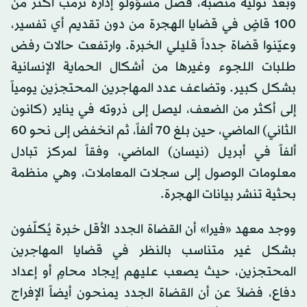
وبعد توليه منصبه، فصل مسؤولو إدارة ترمب أكثر من
100 قاضٍ في قضايا الهجرة من دون تقديم أي تفسير،
وعيّنوا قضاة جدداً قليلي الخبرة. وارتفعت حالات رفض
طلبات اللجوء وغيرها من أشكال الحماية الإنسانية
بشكل كبير. وتضاعف عدد المهاجرين المحتجزين يومياً
إلى أكثر من الضعف، ليصل إلى ذروته في يناير (كانون
الثاني) الماضي، حين بلغ 70 ألفاً، ثم انخفض إلى نحو 60
ألفاً في أبريل (نيسان) الماضي، وفقاً لمركز تبادل
معلومات الوصول إلى سجلات المعاملات، وهي منظمة
بحثية تنشر بيانات الهجرة.
ووجد معهد «فيرا» أن القضاة الجدد الأقل خبرة يُكلّفون
بشكل غير متناسب بالنظر في قضايا المهاجرين
المحتجزين، حيث يصعب عليهم إيجاد محامٍ أو إعداد
دفاع، فضلاً عن أن القضاة الجدد يمنحون أيضاً الإفراج