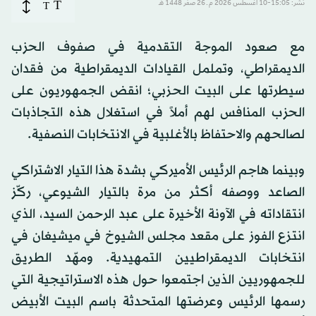
T
نُشر: 15:05-10 أغسطس 2026 م ـ 26 صفَر 1448 هـ
T
مع صعود الموجة التقدمية في صفوف الحزب
الديمقراطي، وتململ القيادات الديمقراطية من فقدان
سيطرتها على البيت الحزبي؛ انقض الجمهوريون على
الحزب المنافس لهم أملاً في استغلال هذه التجاذبات
لصالحهم والاحتفاظ بالأغلبية في الانتخابات النصفية.
وبينما هاجم الرئيس الأميركي بشدة هذا التيار الاشتراكي
الصاعد ووصفه أكثر من مرة بالتيار الشيوعي، ركّز
انتقاداته في الآونة الأخيرة على عبد الرحمن السيد، الذي
انتزع الفوز على مقعد مجلس الشيوخ في ميشيغان في
انتخابات الديمقراطيين التمهيدية. ومهّد الطريق
للجمهوريين الذين اجتمعوا حول هذه الاستراتيجية التي
رسمها الرئيس وعرضتها المتحدثة باسم البيت الأبيض