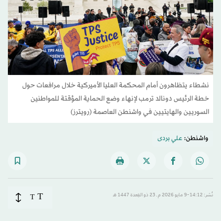
نشطاء يتظاهرون أمام المحكمة العليا الأميركية خلال مرافعات حول
خطة الرئيس دونالد ترمب لإنهاء وضع الحماية المؤقتة للمواطنين
السوريين والهايتيين في واشنطن العاصمة (رويترز)
واشنطن:
علي بردى
T
نُشر: 14:12-9 مايو 2026 م ـ 23 ذو القِعدة 1447 هـ
T