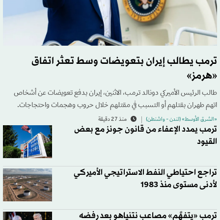
ترمب يطالب إيران بتعويضات وسط تعثر اتفاق
«هرمز»
طالب الرئيس الأميركي دونالد ترمب، الاثنين، إيران بدفع تعويضات عن أشخاص
اتهم طهران بقتلهم أو التسبب في مقتلهم خلال حروب وهجمات واحتجاجات.
«الشرق الأوسط» (لندن - واشنطن)
منذ 27 دقيقة
ترمب يمدد الإعفاء من قانون جونز مع بعض
القيود
تراجع احتياطي النفط الاستراتيجي الأميركي
لأدنى مستوى منذ 1983
ترمب «يتفهَّم» مصاعب نتنياهو بعد رفضه