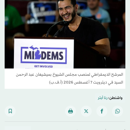
المرشح الديمقراطي لمنصب مجلس الشيوخ بميشيغان عبد الرحمن
السيد في ديترويت 7 أغسطس 2026 (أ.ف.ب)
واشنطن:
رنا أبتر