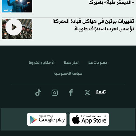
«الديمقراطية» بأميركا
تغييرات بوتين في هياكل قيادة المعركة
تؤسس لحرب استنزاف طويلة
معلومات عنا
اعلن معنا
الأحكام والشروط
سياسة الخصوصية
تابعنا