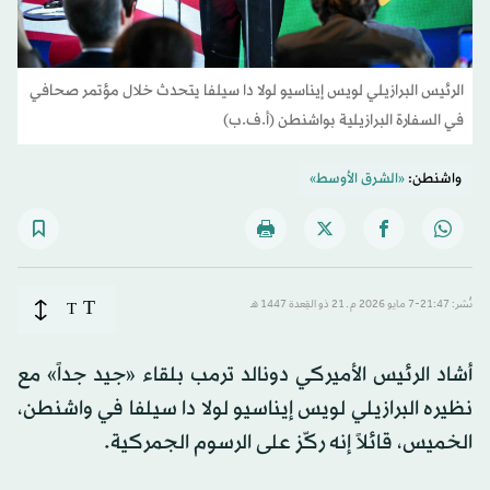
الرئيس البرازيلي لويس إيناسيو لولا دا سيلفا يتحدث خلال مؤتمر صحافي
في السفارة البرازيلية بواشنطن (أ.ف.ب)
واشنطن:
«الشرق الأوسط»
T
نُشر: 21:47-7 مايو 2026 م ـ 21 ذو القِعدة 1447 هـ
T
أشاد الرئيس الأميركي دونالد ترمب بلقاء «جيد جداً» مع
نظيره البرازيلي لويس إيناسيو لولا دا سيلفا في واشنطن،
الخميس، قائلاً إنه ركّز على الرسوم الجمركية.