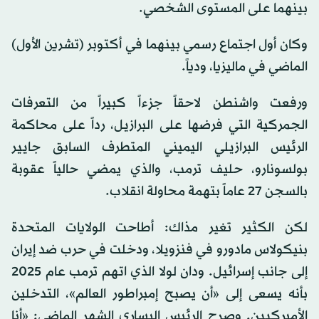
بينهما على المستوى الشخصي.
وكان أول اجتماع رسمي بينهما في أكتوبر (تشرين الأول)
الماضي في ماليزيا، ودياً.
ورفعت واشنطن لاحقاً جزءاً كبيراً من التعرفات
الجمركية التي فرضها على البرازيل، رداً على محاكمة
الرئيس البرازيلي اليميني المتطرف السابق جايير
بولسونارو، حليف ترمب، والذي يمضي حالياً عقوبة
بالسجن 27 عاماً بتهمة محاولة انقلاب.
لكن الكثير تغير مذاك: أطاحت الولايات المتحدة
بنيكولاس مادورو في فنزويلا، ودخلت في حرب ضد إيران
إلى جانب إسرائيل. ودان لولا الذي اتهم ترمب عام 2025
بأنه يسعى إلى «أن يصبح إمبراطور العالم»، التدخلين
الأميركيين. وصرح الرئيس اليساري الشهر الماضي: «أنا