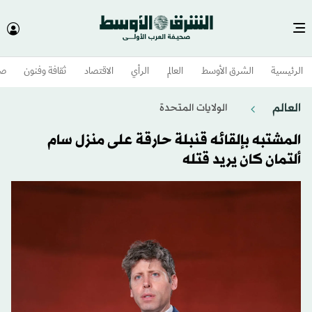
الرئيسية
الشرق الأوسط​
العالم
الرأي
الاقتصاد
ثقافة وفنون
صح
العالم
الولايات المتحدة​
المشتبه بإلقائه قنبلة حارقة على منزل سام
ألتمان كان يريد قتله