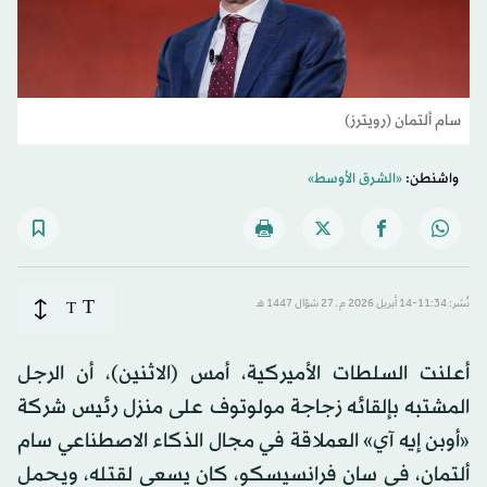
سام ألتمان (رويترز)
واشنطن:
«الشرق الأوسط»
T
نُشر: 11:34-14 أبريل 2026 م ـ 27 شوّال 1447 هـ
T
أعلنت السلطات الأميركية، أمس (الاثنين)، أن الرجل
المشتبه بإلقائه زجاجة مولوتوف على منزل رئيس شركة
«أوبن إيه آي» العملاقة في مجال الذكاء الاصطناعي سام
ألتمان، في سان فرانسيسكو، كان يسعى لقتله، ويحمل