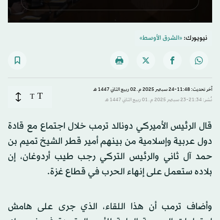
0
seconds
نيويورك:
«الشرق الأوسط»
of
20
seconds
آخر تحديث: 11:48-24 سبتمبر 2025 م ـ 02 ربيع الثاني 1447 هـ
T
T
نُشر: 21:34-23 سبتمبر 2025 م ـ 01 ربيع الثاني 1447 هـ
قال الرئيس الأميركي دونالد ترمب خلال اجتماع مع قادة
دول عربية وإسلامية من بينهم أمير قطر الشيخ تميم بن
حمد آل ثاني والرئيس التركي رجب طيب أردوغان، إن
بلاده ستعمل على إنهاء الحرب في قطاع غزة.
وأضاف ترمب أن هذا اللقاء، الذي جرى على هامش