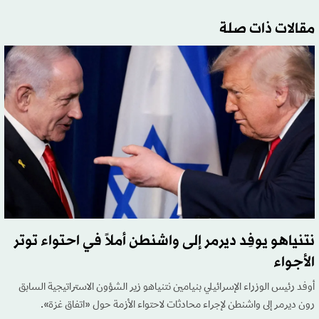
مقالات ذات صلة
نتنياهو يوفِد ديرمر إلى واشنطن أملاً في احتواء توتر
الأجواء
أوفد رئيس الوزراء الإسرائيلي بنيامين نتنياهو زير الشؤون الاستراتيجية السابق
رون ديرمر إلى واشنطن لإجراء محادثات لاحتواء الأزمة حول «اتفاق غزة».