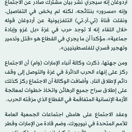
أردوغان إنه سيجري نشر بيان مشترك صادر عن الاجتماع
وإنه «مسرور» بنتائجه، لكنه لم يخض في التفاصيل.
ونقلت قناة (تي.آر.تي) التلفزيونية عن أردوغان قوله
خلال اللقاء إنه لا توجد حرب في غزة «بل غزو وإبادة
جماعية»، مؤكداً أن ما يجري في القطاع هو «قتل وتدمير
وتهجير قسري للفلسطينيين».
ومن جهتها، ذكرت وكالة أنباء الإمارات (وام) أن الاجتماع
ركز على إنهاء الحرب الدائرة في غزة والتوصل إلى وقف
دائم لإطلاق النار. وأضافت الوكالة أن الاجتماع ركز كذلك
على إطلاق سراح جميع الرهائن واتخاذ خطوات لمعالجة
الأزمة الإنسانية المتفاقمة في القطاع الذي مزقته الحرب.
وعقد الاجتماع على هامش اجتماعات الجمعية العامة
للأمم المتحدة في نيويورك، وضم قادة من الإمارات وقطر